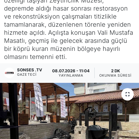
özelliği taşıyan Zeytincilik Müzesi,
depremde aldığı hasar sonrası restorasyon
Siyaset
ve rekonstrüksiyon çalışmaları titizlikle
tamamlanarak, düzenlenen törenle yeniden
YEREL HABER
hizmete açıldı. Açılışta konuşan Vali Mustafa
Masatlı, geçmiş ile gelecek arasında güçlü
Haberde insan
bir köprü kuran müzenin bölgeye hayırlı
olmasını temenni etti.
Tanıtım
SONSES .TV
08.07.2026 - 11:04
2 DK
GAZETECI
YAYINLANMA
OKUNMA SÜRESI