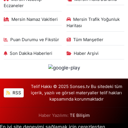
Eczaneler
Mersin Namaz Vakitleri
Mersin Trafik Yoğunluk
Haritası
Puan Durumu ve Fikstür
Tüm Manşetler
Son Dakika Haberleri
Haber Arşivi
Telif Hakkı © 2025 Sonses.tv Bu sitedeki tüm
RSS
içerik, yazılı ve görsel materyaller telif hakları
kapsamında korunmaktadır
Haber Yazılımı:
TE Bilişim
En iyi site deneyimi sağlamak için çerezlerden