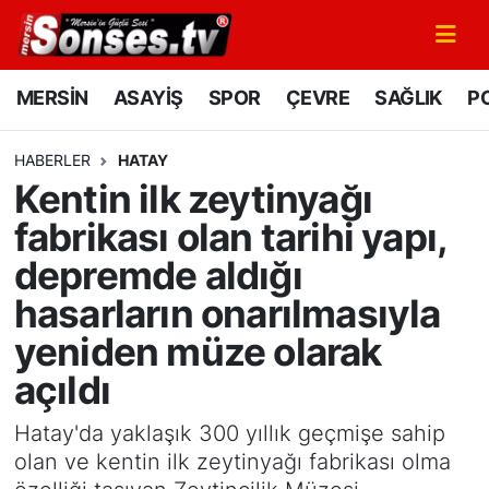
MERSİN
Mersin Nöbetçi Eczaneler
MERSİN
ASAYİŞ
SPOR
ÇEVRE
SAĞLIK
PO
ASAYİŞ
Mersin Hava Durumu
HABERLER
HATAY
Kentin ilk zeytinyağı
SPOR
Mersin Namaz Vakitleri
fabrikası olan tarihi yapı,
GÜNÜN MANŞETİ
Mersin Trafik Yoğunluk Haritası
depremde aldığı
hasarların onarılmasıyla
DÜNYA
Süper Lig Puan Durumu ve Fikstür
yeniden müze olarak
KÜLTÜR - SANAT
Tüm Manşetler
açıldı
MAGAZİN
Son Dakika Haberleri
Hatay'da yaklaşık 300 yıllık geçmişe sahip
olan ve kentin ilk zeytinyağı fabrikası olma
SAĞLIK
Haber Arşivi