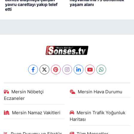
yavru carettayı yakıp telef
yaşam alanı
etti
Mersin Nöbetçi
Mersin Hava Durumu
Eczaneler
Mersin Namaz Vakitleri
Mersin Trafik Yoğunluk
Haritası
Puan Durumu ve Fikstür
Tüm Manşetler