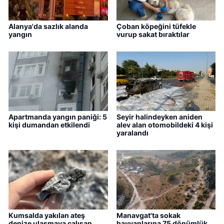
Alanya'da sazlık alanda
Çoban köpeğini tüfekle
yangın
vurup sakat bıraktılar
Apartmanda yangın paniği: 5
Seyir halindeyken aniden
kişi dumandan etkilendi
alev alan otomobildeki 4 kişi
yaralandı
Kumsalda yakılan ateş
Manavgat'ta sokak
denize ulaşmaya çalışan
hayvanlarına 75 dönümlük