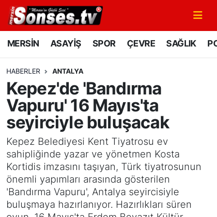
MERSİN
Mersin Nöbetçi Eczaneler
MERSİN
ASAYİŞ
SPOR
ÇEVRE
SAĞLIK
PO
ASAYİŞ
Mersin Hava Durumu
HABERLER
ANTALYA
Kepez'de 'Bandırma
SPOR
Mersin Namaz Vakitleri
Vapuru' 16 Mayıs'ta
GÜNÜN MANŞETİ
Mersin Trafik Yoğunluk Haritası
seyirciyle buluşacak
DÜNYA
Süper Lig Puan Durumu ve Fikstür
Kepez Belediyesi Kent Tiyatrosu ev
sahipliğinde yazar ve yönetmen Kosta
KÜLTÜR - SANAT
Tüm Manşetler
Kortidis imzasını taşıyan, Türk tiyatrosunun
önemli yapımları arasında gösterilen
MAGAZİN
Son Dakika Haberleri
'Bandırma Vapuru', Antalya seyircisiyle
buluşmaya hazırlanıyor. Hazırlıkları süren
SAĞLIK
Haber Arşivi
oyun, 16 Mayıs'ta Erdem Beyazıt Kültür