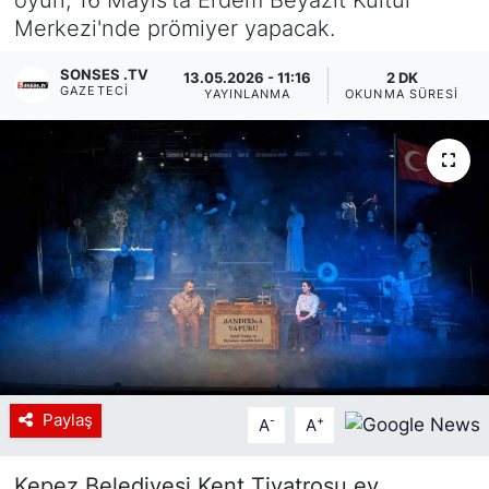
Merkezi'nde prömiyer yapacak.
Siyaset
SONSES .TV
13.05.2026 - 11:16
2 DK
YEREL HABER
GAZETECI
YAYINLANMA
OKUNMA SÜRESI
Haberde insan
Tanıtım
Paylaş
-
+
A
A
Kepez Belediyesi Kent Tiyatrosu ev