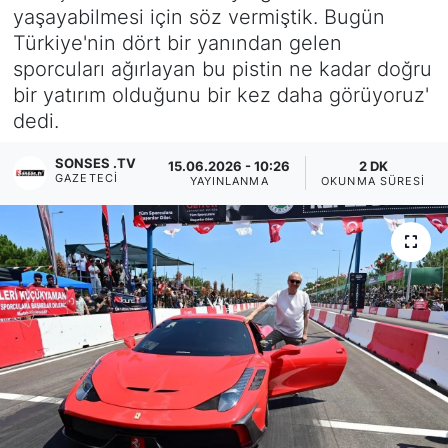
yaşayabilmesi için söz vermiştik. Bugün
Siyaset
Türkiye'nin dört bir yanından gelen
sporcuları ağırlayan bu pistin ne kadar doğru
YEREL HABER
bir yatırım olduğunu bir kez daha görüyoruz'
dedi.
Haberde insan
SONSES .TV
15.06.2026 - 10:26
2 DK
GAZETECI
YAYINLANMA
OKUNMA SÜRESI
Tanıtım