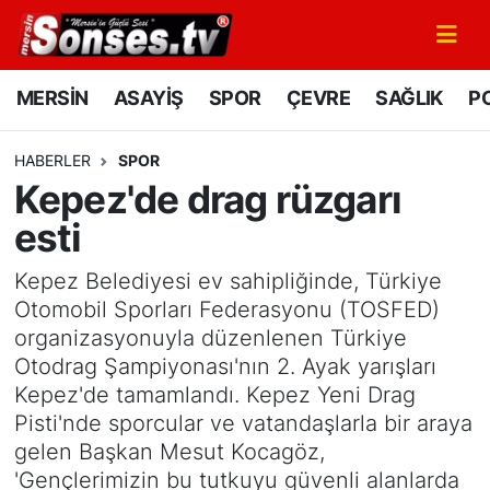
MERSİN
Mersin Nöbetçi Eczaneler
MERSİN
ASAYİŞ
SPOR
ÇEVRE
SAĞLIK
PO
ASAYİŞ
Mersin Hava Durumu
HABERLER
SPOR
Kepez'de drag rüzgarı
SPOR
Mersin Namaz Vakitleri
esti
GÜNÜN MANŞETİ
Mersin Trafik Yoğunluk Haritası
Kepez Belediyesi ev sahipliğinde, Türkiye
DÜNYA
Süper Lig Puan Durumu ve Fikstür
Otomobil Sporları Federasyonu (TOSFED)
organizasyonuyla düzenlenen Türkiye
KÜLTÜR - SANAT
Tüm Manşetler
Otodrag Şampiyonası'nın 2. Ayak yarışları
Kepez'de tamamlandı. Kepez Yeni Drag
MAGAZİN
Son Dakika Haberleri
Pisti'nde sporcular ve vatandaşlarla bir araya
gelen Başkan Mesut Kocagöz,
SAĞLIK
Haber Arşivi
'Gençlerimizin bu tutkuyu güvenli alanlarda