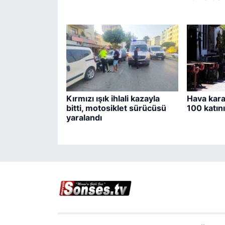
Kırmızı ışık ihlali kazayla
Hava kar
bitti, motosiklet sürücüsü
100 katını
yaralandı