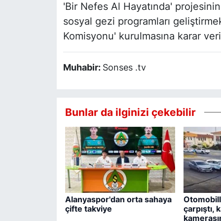
'Bir Nefes Al Hayatında' projesinin
sosyal gezi programları geliştirme
Komisyonu' kurulmasına karar veril
Muhabir:
Sonses .tv
Bunlar da ilginizi çekebilir
Alanyaspor'dan orta sahaya
Otomobill
çifte takviye
çarpıştı, 
kamerasın