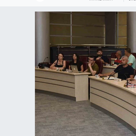
Siyaset
YEREL HABER
Haberde insan
Tanıtım