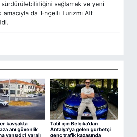
 sürdürülebilirliğini sağlamak ve yeni
k amacıyla da 'Engelli Turizmi Alt
di.
er kavşakta
Tatil için Belçika'dan
kaza anı güvenlik
Antalya'ya gelen gurbetçi
a yansıdı:1 yaralı
genç trafik kazasında