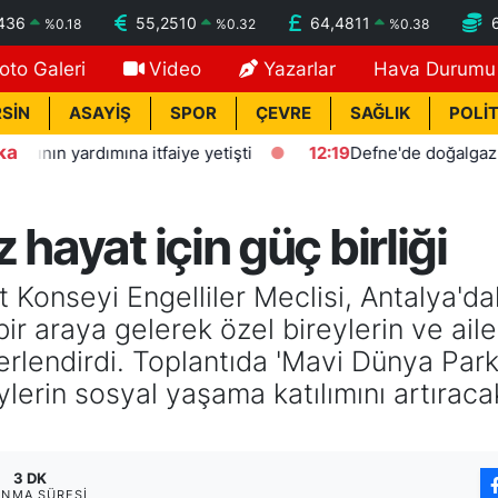
436
55,2510
64,4811
%
0.18
%
0.32
%
0.38
oto Galeri
Video
Yazarlar
Hava Durumu
SİN
ASAYİŞ
SPOR
ÇEVRE
SAĞLIK
POLİT
ka
dımına itfaiye yetişti
12:19
Defne'de doğalgaz borusunda y
hayat için güç birliği
onseyi Engelliler Meclisi, Antalya'daki
 bir araya gelerek özel bireylerin ve ail
erlendirdi. Toplantıda 'Mavi Dünya Parkı
reylerin sosyal yaşama katılımını artıra
3 DK
NMA SÜRESI