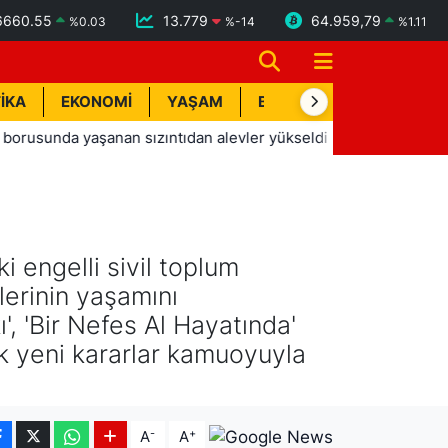
6660.55
13.779
64.959,79
%
0.03
%
-14
%
1.11
İKA
EKONOMİ
YAŞAM
BİK İLAN
TEKNOLOJİ
aşanan sızıntıdan alevler yükseldi
12:11
Alanyaspor'dan o
 engelli sivil toplum
elerinin yaşamını
', 'Bir Nefes Al Hayatında'
cak yeni kararlar kamuoyuyla
-
+
A
A