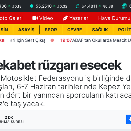
436
55,2510
64,4811
%
0.18
%
0.32
%
0.38
oto Galeri
Video
Yazarlar
Hava Durumu
SİN
ASAYİŞ
SPOR
ÇEVRE
SAĞLIK
POLİT
ka
İçin Sert Çıkış
19:07
ADAF'tan Okullarda Mescit Uygulama
rekabet rüzgarı esecek
e Motosiklet Federasyonu iş birliğinde
ları, 6-7 Haziran tarihlerinde Kepez Ye
in dört bir yanından sporcuların katıla
z'e taşıyacak.
2 DK
UNMA SÜRESI