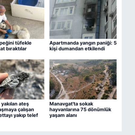
eğini tüfekle
Apartmanda yangın paniği: 5
t bıraktılar
kişi dumandan etkilendi
yakılan ateş
Manavgat'ta sokak
aşmaya çalışan
hayvanlarına 75 dönümlük
ttayı yakıp telef
yaşam alanı