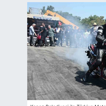
Siyaset
YEREL HABER
Haberde insan
Tanıtım