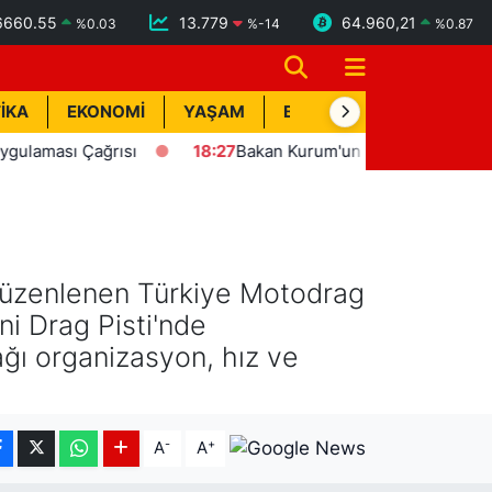
6660.55
13.779
64.960,21
%
0.03
%
-14
%
0.87
İKA
EKONOMİ
YAŞAM
BİK İLAN
TEKNOLOJİ
sı Çağrısı
18:27
Bakan Kurum'un katılımıyla Hatay'da 8 bi
 düzenlenen Türkiye Motodrag
ni Drag Pisti'nde
cağı organizasyon, hız ve
-
+
A
A