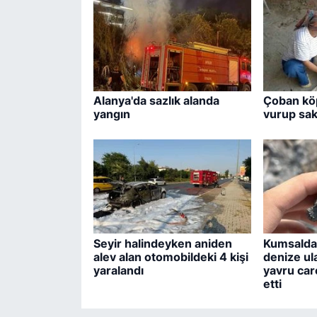
Alanya'da sazlık alanda
Çoban köp
yangın
vurup saka
Seyir halindeyken aniden
Kumsalda 
alev alan otomobildeki 4 kişi
denize ul
yaralandı
yavru care
etti