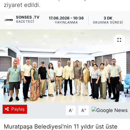
ziyaret edildi.
Siyaset
SONSES .TV
17.06.2026 - 10:36
3 DK
GAZETECI
YAYINLANMA
OKUNMA SÜRESI
YEREL HABER
Haberde insan
Tanıtım
Paylaş
-
+
A
A
Muratpaşa Belediyesi'nin 11 yıldır üst üste