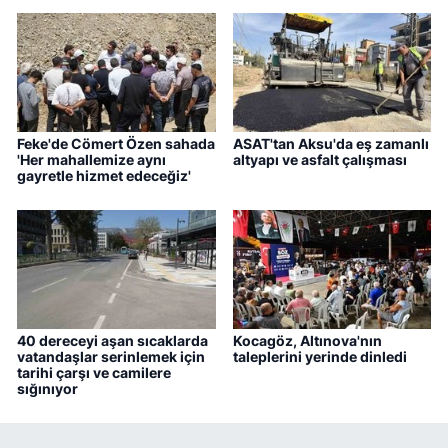
Feke'de Cömert Özen sahada
ASAT'tan Aksu'da eş zamanlı
'Her mahallemize aynı
altyapı ve asfalt çalışması
gayretle hizmet edeceğiz'
40 dereceyi aşan sıcaklarda
Kocagöz, Altınova'nın
vatandaşlar serinlemek için
taleplerini yerinde dinledi
tarihi çarşı ve camilere
sığınıyor