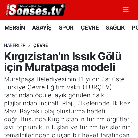
MERSİN
Mersin Nöbetçi Eczaneler
MERSİN
ASAYİŞ
SPOR
ÇEVRE
SAĞLIK
PO
ASAYİŞ
Mersin Hava Durumu
HABERLER
ÇEVRE
Kırgızistan'ın Issık Gölü
SPOR
Mersin Namaz Vakitleri
için Muratpaşa modeli
GÜNÜN MANŞETİ
Mersin Trafik Yoğunluk Haritası
Muratpaşa Belediyesi'nin 11 yıldır üst üste
DÜNYA
Süper Lig Puan Durumu ve Fikstür
Türkiye Çevre Eğitim Vakfı (TÜRÇEV)
tarafından ödüle layık görülen halk
KÜLTÜR - SANAT
Tüm Manşetler
plajlarından İnciraltı Plajı, ülkelerinde ilk kez
Mavi Bayraklı plaj oluşturma hedefi
MAGAZİN
Son Dakika Haberleri
doğrultusunda Kırgızistan'ın turizm örgütleri,
sivil toplum kuruluşları ve turizm tesislerinin
SAĞLIK
Haber Arşivi
temsilcilerinden oluşan bir heyet tarafından