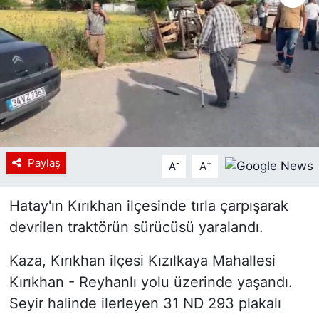
Siyaset
YEREL HABER
Haberde insan
Tanıtım
Paylaş
-
+
A
A
Hatay'ın Kırıkhan ilçesinde tırla çarpışarak
devrilen traktörün sürücüsü yaralandı.
Kaza, Kırıkhan ilçesi Kızılkaya Mahallesi
Kırıkhan - Reyhanlı yolu üzerinde yaşandı.
Seyir halinde ilerleyen 31 ND 293 plakalı