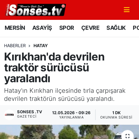
MERSİN
Mersin Nöbetçi Eczaneler
MERSİN
ASAYİŞ
SPOR
ÇEVRE
SAĞLIK
PO
ASAYİŞ
Mersin Hava Durumu
HABERLER
HATAY
Kırıkhan'da devrilen
SPOR
Mersin Namaz Vakitleri
traktör sürücüsü
GÜNÜN MANŞETİ
Mersin Trafik Yoğunluk Haritası
yaralandı
DÜNYA
Süper Lig Puan Durumu ve Fikstür
Hatay'ın Kırıkhan ilçesinde tırla çarpışarak
devrilen traktörün sürücüsü yaralandı.
KÜLTÜR - SANAT
Tüm Manşetler
SONSES .TV
12.05.2026 - 09:26
1 DK
GAZETECI
YAYINLANMA
OKUNMA SÜRESI
MAGAZİN
Son Dakika Haberleri
SAĞLIK
Haber Arşivi