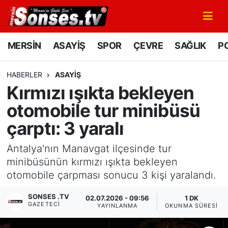
MERSİN
Mersin Nöbetçi Eczaneler
MERSİN
ASAYİŞ
SPOR
ÇEVRE
SAĞLIK
PO
ASAYİŞ
Mersin Hava Durumu
HABERLER
ASAYİŞ
Kırmızı ışıkta bekleyen
SPOR
Mersin Namaz Vakitleri
otomobile tur minibüsü
GÜNÜN MANŞETİ
Mersin Trafik Yoğunluk Haritası
çarptı: 3 yaralı
DÜNYA
Süper Lig Puan Durumu ve Fikstür
Antalya'nın Manavgat ilçesinde tur
minibüsünün kırmızı ışıkta bekleyen
KÜLTÜR - SANAT
Tüm Manşetler
otomobile çarpması sonucu 3 kişi yaralandı.
MAGAZİN
Son Dakika Haberleri
SONSES .TV
02.07.2026 - 09:56
1 DK
GAZETECI
YAYINLANMA
OKUNMA SÜRESI
SAĞLIK
Haber Arşivi