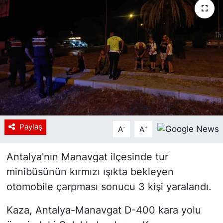
Siyaset
YEREL HABER
Haberde insan
Tanıtım
Paylaş
-
+
A
A
Antalya'nın Manavgat ilçesinde tur
minibüsünün kırmızı ışıkta bekleyen
otomobile çarpması sonucu 3 kişi yaralandı.
Kaza, Antalya-Manavgat D-400 kara yolu