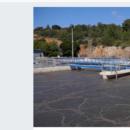
Siyaset
YEREL HABER
Haberde insan
Tanıtım