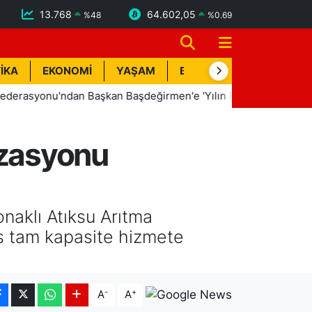
13.768
64.602,05
%
48
%
0.69
İKA
EKONOMİ
YAŞAM
BİK İLAN
TEKNOLOJİ
onu'ndan Başkan Başdeğirmen'e 'Yılın En Başarılı Belediye Başk
izasyonu
naklı Atıksu Arıtma
s tam kapasite hizmete
-
+
A
A