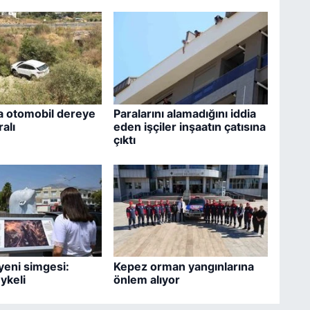
a otomobil dereye
Paralarını alamadığını iddia
ralı
eden işçiler inşaatın çatısına
çıktı
yeni simgesi:
Kepez orman yangınlarına
ykeli
önlem alıyor