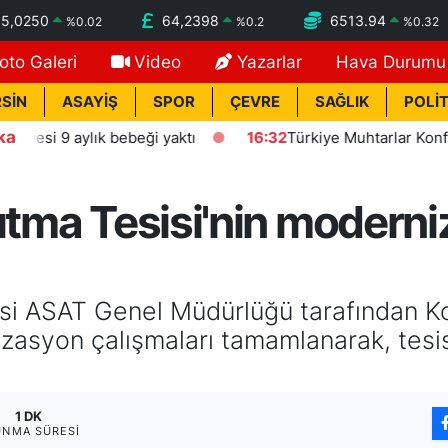
55,0250
64,2398
6513.94
%
0.02
%
0.2
%
0.32
oto Galeri
Video
Yazarlar
Hava Durumu
SİN
ASAYİŞ
SPOR
ÇEVRE
SAĞLIK
POLİT
ka
9 aylık bebeği yaktı
16:32
Türkiye Muhtarlar Konfederasy
rıtma Tesisi'nin modern
si ASAT Genel Müdürlüğü tarafından Ko
izasyon çalışmaları tamamlanarak, tesi
1 DK
UNMA SÜRESI