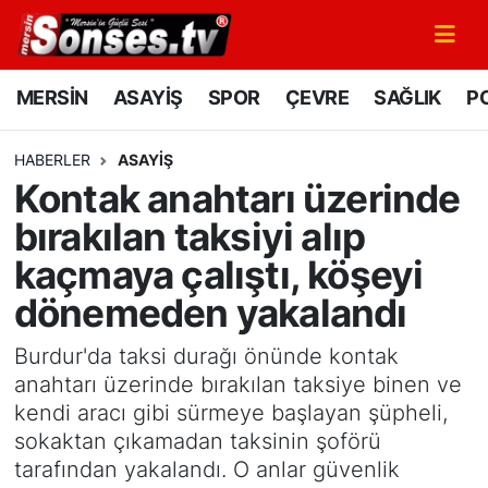
MERSİN
Mersin Nöbetçi Eczaneler
MERSİN
ASAYİŞ
SPOR
ÇEVRE
SAĞLIK
PO
ASAYİŞ
Mersin Hava Durumu
HABERLER
ASAYİŞ
Kontak anahtarı üzerinde
SPOR
Mersin Namaz Vakitleri
bırakılan taksiyi alıp
GÜNÜN MANŞETİ
Mersin Trafik Yoğunluk Haritası
kaçmaya çalıştı, köşeyi
dönemeden yakalandı
DÜNYA
Süper Lig Puan Durumu ve Fikstür
Burdur'da taksi durağı önünde kontak
KÜLTÜR - SANAT
Tüm Manşetler
anahtarı üzerinde bırakılan taksiye binen ve
kendi aracı gibi sürmeye başlayan şüpheli,
MAGAZİN
Son Dakika Haberleri
sokaktan çıkamadan taksinin şoförü
tarafından yakalandı. O anlar güvenlik
SAĞLIK
Haber Arşivi