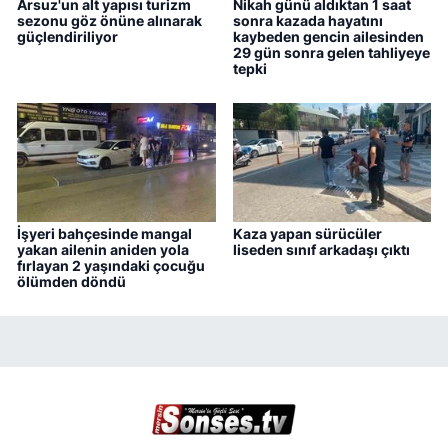
Arsuz'un alt yapısı turizm
Nikah günü aldıktan 1 saat
sezonu göz önüne alınarak
sonra kazada hayatını
güçlendiriliyor
kaybeden gencin ailesinden
29 gün sonra gelen tahliyeye
tepki
İşyeri bahçesinde mangal
Kaza yapan sürücüler
yakan ailenin aniden yola
liseden sınıf arkadaşı çıktı
fırlayan 2 yaşındaki çocuğu
ölümden döndü