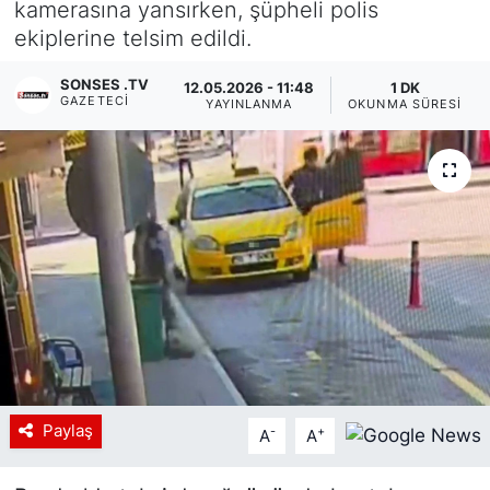
kamerasına yansırken, şüpheli polis
ekiplerine telsim edildi.
Siyaset
SONSES .TV
12.05.2026 - 11:48
1 DK
YEREL HABER
GAZETECI
YAYINLANMA
OKUNMA SÜRESI
Haberde insan
Tanıtım
Paylaş
-
+
A
A