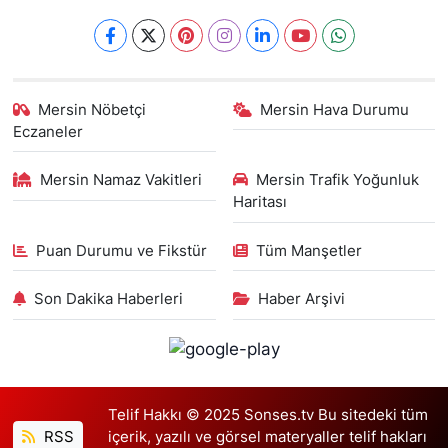
Mersin Nöbetçi
Mersin Hava Durumu
Eczaneler
Mersin Namaz Vakitleri
Mersin Trafik Yoğunluk
Haritası
Puan Durumu ve Fikstür
Tüm Manşetler
Son Dakika Haberleri
Haber Arşivi
Telif Hakkı © 2025 Sonses.tv Bu sitedeki tüm
RSS
içerik, yazılı ve görsel materyaller telif hakları