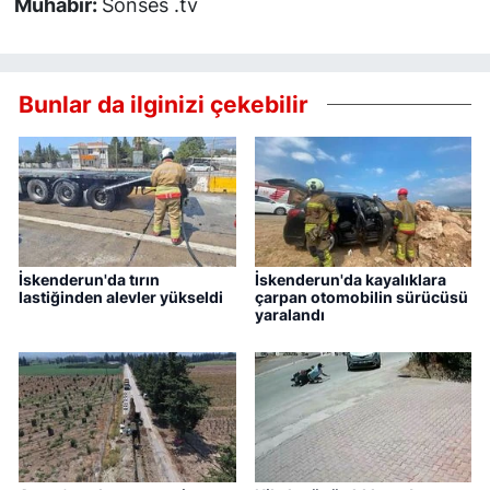
Muhabir:
Sonses .tv
Bunlar da ilginizi çekebilir
İskenderun'da tırın
İskenderun'da kayalıklara
lastiğinden alevler yükseldi
çarpan otomobilin sürücüsü
yaralandı