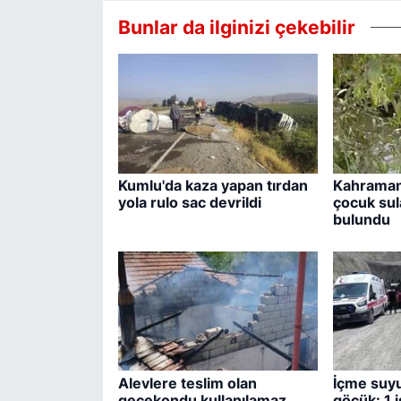
Bunlar da ilginizi çekebilir
Kumlu'da kaza yapan tırdan
Kahraman
yola rulo sac devrildi
çocuk sul
bulundu
Alevlere teslim olan
İçme suyu
gecekondu kullanılamaz
göçük: 1 i