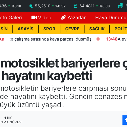
7436
55,2510
64,4811
%
0.18
%
0.32
%
0.38
oto Galeri
Video
Yazarlar
Hava Durumu
SİN
ASAYİŞ
SPOR
ÇEVRE
SAĞLIK
POLİT
ka
alışma sırasında kaya parçası düşmüş
13:48
Alevlere tesl
motosiklet bariyerlere ç
hayatını kaybetti
 motosikletin bariyerlere çarpması so
de hayatını kaybetti. Gencin cenazesi
 büyük üzüntü yaşadı.
1 DK
UNMA SÜRESI