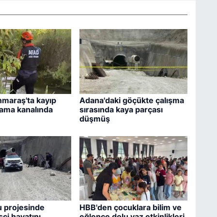
maraş'ta kayıp
Adana'daki göçükte çalışma
ama kanalında
sırasında kaya parçası
düşmüş
 projesinde
HBB'den çocuklara bilim ve
şçi hayatını
eğlence dolu yaz etkinlikleri