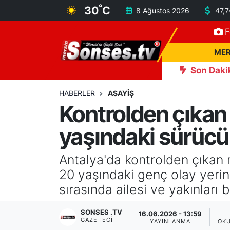
°
30
C
8 Ağustos 2026
47,
F
MERSİN
Mersin Nöbetçi Eczaneler
MER
ASAYİŞ
Mersin Hava Durumu
Son Daki
cek bir Çorum FK izleteceğiz"
13:51
Adana'daki göçükte ç
SPOR
Mersin Namaz Vakitleri
HABERLER
ASAYİŞ
Kontrolden çıkan 
GÜNÜN MANŞETİ
Mersin Trafik Yoğunluk Haritası
yaşındaki sürücü 
DÜNYA
Süper Lig Puan Durumu ve Fikstür
Antalya'da kontrolden çıkan
KÜLTÜR - SANAT
Tüm Manşetler
20 yaşındaki genç olay yerin
sırasında ailesi ve yakınları
MAGAZİN
Son Dakika Haberleri
SONSES .TV
16.06.2026 - 13:59
GAZETECI
SAĞLIK
Haber Arşivi
YAYINLANMA
OK