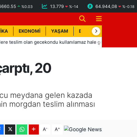
6660.55
13.779
64.944,08
%
0.03
%
-14
%
-0.18
İKA
EKONOMİ
YAŞAM
BİK İLAN
TEKNOLOJİ
im olan gecekondu kullanılamaz hale geldi
13:01
İçme suyu 
arptı, 20
nucu meydana gelen kazada
nin morgdan teslim alınması
-
+
A
A