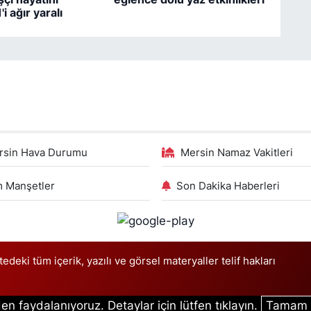
'i ağır yaralı
rsin Hava Durumu
Mersin Namaz Vakitleri
 Manşetler
Son Dakika Haberleri
deki tüm içerik, yazılı ve görsel materyaller telif hakları
en faydalanıyoruz. Detaylar için lütfen tıklayın.
Tamam