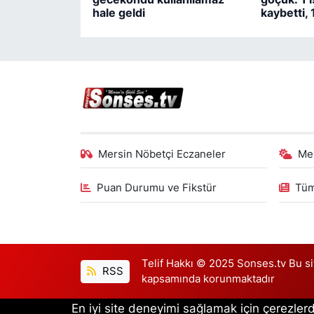
hale geldi
kaybetti, 1
Mersin Nöbetçi Eczaneler
Me
Puan Durumu ve Fikstür
Tüm
Telif Hakkı © 2025 Sonses.tv Bu site
RSS
kapsamında korunmaktadır
En iyi site deneyimi sağlamak için çerezlerd