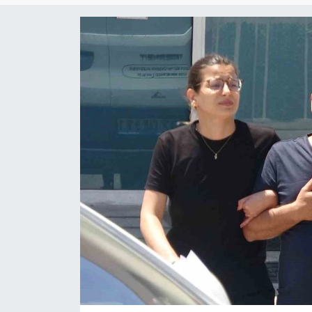
Siyaset
YEREL HABER
Haberde insan
Tanıtım