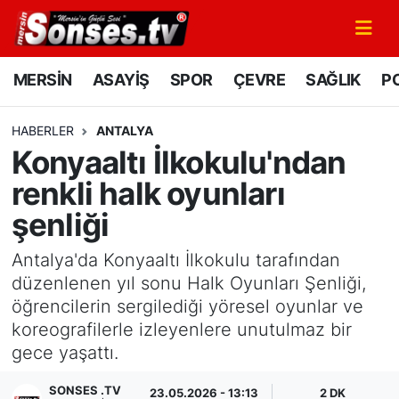
MERSİN
Mersin Nöbetçi Eczaneler
MERSİN
ASAYİŞ
SPOR
ÇEVRE
SAĞLIK
PO
ASAYİŞ
Mersin Hava Durumu
HABERLER
ANTALYA
Konyaaltı İlkokulu'ndan
SPOR
Mersin Namaz Vakitleri
renkli halk oyunları
GÜNÜN MANŞETİ
Mersin Trafik Yoğunluk Haritası
şenliği
DÜNYA
Süper Lig Puan Durumu ve Fikstür
Antalya'da Konyaaltı İlkokulu tarafından
düzenlenen yıl sonu Halk Oyunları Şenliği,
KÜLTÜR - SANAT
Tüm Manşetler
öğrencilerin sergilediği yöresel oyunlar ve
koreografilerle izleyenlere unutulmaz bir
MAGAZİN
Son Dakika Haberleri
gece yaşattı.
SAĞLIK
Haber Arşivi
SONSES .TV
23.05.2026 - 13:13
2 DK