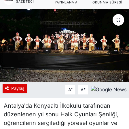
GAZETECI
YAYINLANMA
OKUNMA SÜRESI
Siyaset
YEREL HABER
Haberde insan
Tanıtım
Paylaş
-
+
A
A
Antalya'da Konyaaltı İlkokulu tarafından
düzenlenen yıl sonu Halk Oyunları Şenliği,
öğrencilerin sergilediği yöresel oyunlar ve