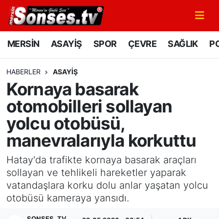
MERSİN
Mersin Nöbetçi Eczaneler
MERSİN
ASAYİŞ
SPOR
ÇEVRE
SAĞLIK
PO
ASAYİŞ
Mersin Hava Durumu
HABERLER
ASAYİŞ
Kornaya basarak
SPOR
Mersin Namaz Vakitleri
otomobilleri sollayan
GÜNÜN MANŞETİ
Mersin Trafik Yoğunluk Haritası
yolcu otobüsü,
manevralarıyla korkuttu
DÜNYA
Süper Lig Puan Durumu ve Fikstür
Hatay'da trafikte kornaya basarak araçları
KÜLTÜR - SANAT
Tüm Manşetler
sollayan ve tehlikeli hareketler yaparak
vatandaşlara korku dolu anlar yaşatan yolcu
MAGAZİN
Son Dakika Haberleri
otobüsü kameraya yansıdı.
SAĞLIK
Haber Arşivi
SONSES .TV