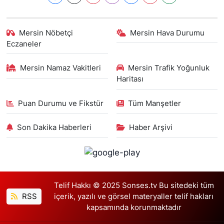
Mersin Nöbetçi
Mersin Hava Durumu
Eczaneler
Mersin Namaz Vakitleri
Mersin Trafik Yoğunluk
Haritası
Puan Durumu ve Fikstür
Tüm Manşetler
Son Dakika Haberleri
Haber Arşivi
Telif Hakkı © 2025 Sonses.tv Bu sitedeki tüm
RSS
içerik, yazılı ve görsel materyaller telif hakları
kapsamında korunmaktadır