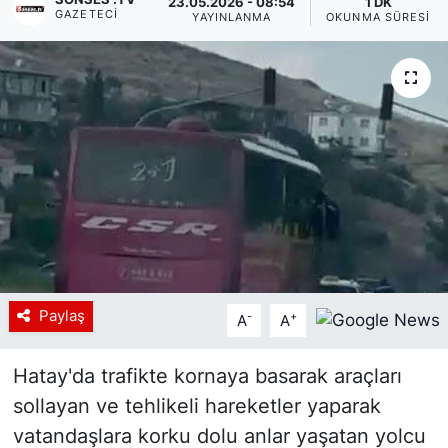
23.05.2026 - 08:54
1 DK
GAZETECI
YAYINLANMA
OKUNMA SÜRESI
Siyaset
YEREL HABER
Haberde insan
Tanıtım
Paylaş
-
+
A
A
Hatay'da trafikte kornaya basarak araçları
sollayan ve tehlikeli hareketler yaparak
vatandaşlara korku dolu anlar yaşatan yolcu