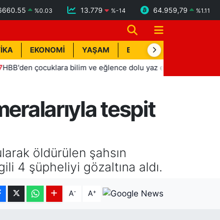
6660.55
13.779
64.959,79
%
0.03
%
-14
%
1.11
İKA
EKONOMİ
YAŞAM
BİK İLAN
TEKNOLOJİ
çocuklara bilim ve eğlence dolu yaz etkinlikleri
12:49
Ehl
eralarıyla tespit
larak öldürülen şahsın
ili 4 şüpheliyi gözaltına aldı.
-
+
A
A