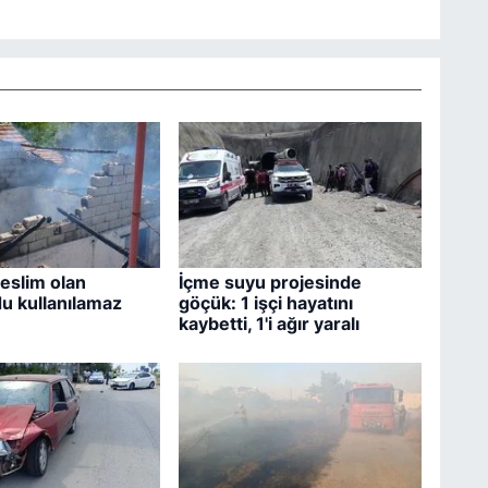
teslim olan
İçme suyu projesinde
u kullanılamaz
göçük: 1 işçi hayatını
kaybetti, 1'i ağır yaralı