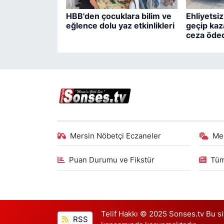
HBB'den çocuklara bilim ve
Ehliyetsi
eğlence dolu yaz etkinlikleri
geçip kaz
ceza öde
Mersin Nöbetçi Eczaneler
Me
Puan Durumu ve Fikstür
Tüm
Telif Hakkı © 2025 Sonses.tv Bu site
RSS