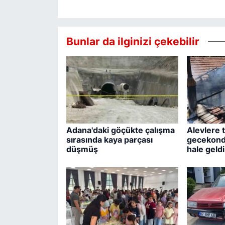
Bunlar da ilginizi çekebilir
Adana'daki göçükte çalışma
Alevlere 
sırasında kaya parçası
gecekond
düşmüş
hale geldi