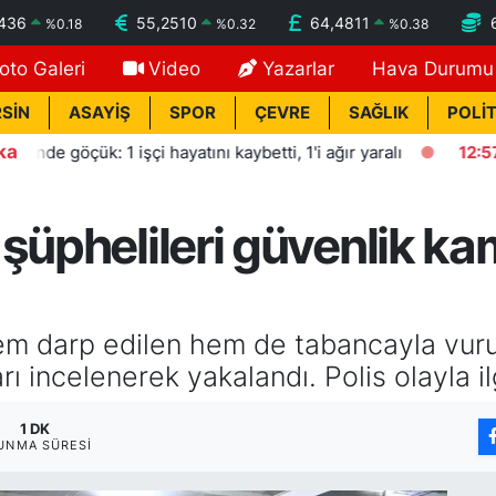
7436
55,2510
64,4811
%
0.18
%
0.32
%
0.38
oto Galeri
Video
Yazarlar
Hava Durumu
SİN
ASAYİŞ
SPOR
ÇEVRE
SAĞLIK
POLİT
ka
çük: 1 işçi hayatını kaybetti, 1'i ağır yaralı
12:57
HBB'den 
şüphelileri güvenlik kam
em darp edilen hem de tabancayla vuru
ı incelenerek yakalandı. Polis olayla ilg
1 DK
UNMA SÜRESI