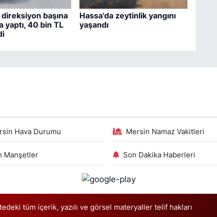
z direksiyon başına
Hassa'da zeytinlik yangını
a yaptı, 40 bin TL
yaşandı
di
rsin Hava Durumu
Mersin Namaz Vakitleri
 Manşetler
Son Dakika Haberleri
deki tüm içerik, yazılı ve görsel materyaller telif hakları