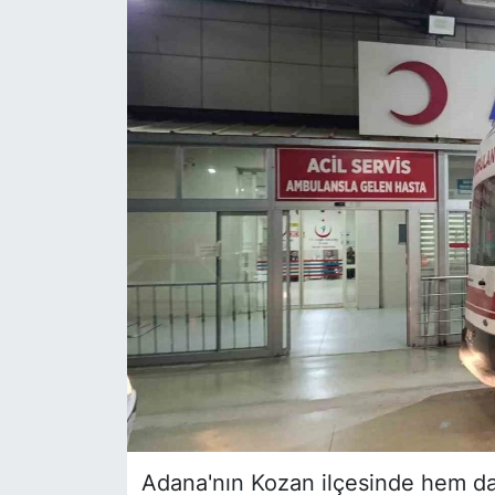
Siyaset
YEREL HABER
Haberde insan
Tanıtım
Adana'nın Kozan ilçesinde hem da