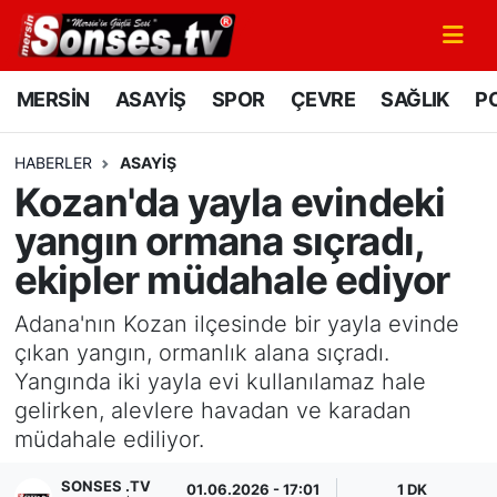
MERSİN
Mersin Nöbetçi Eczaneler
MERSİN
ASAYİŞ
SPOR
ÇEVRE
SAĞLIK
PO
ASAYİŞ
Mersin Hava Durumu
HABERLER
ASAYİŞ
Kozan'da yayla evindeki
SPOR
Mersin Namaz Vakitleri
yangın ormana sıçradı,
GÜNÜN MANŞETİ
Mersin Trafik Yoğunluk Haritası
ekipler müdahale ediyor
DÜNYA
Süper Lig Puan Durumu ve Fikstür
Adana'nın Kozan ilçesinde bir yayla evinde
çıkan yangın, ormanlık alana sıçradı.
KÜLTÜR - SANAT
Tüm Manşetler
Yangında iki yayla evi kullanılamaz hale
gelirken, alevlere havadan ve karadan
MAGAZİN
Son Dakika Haberleri
müdahale ediliyor.
SAĞLIK
Haber Arşivi
SONSES .TV
01.06.2026 - 17:01
1 DK