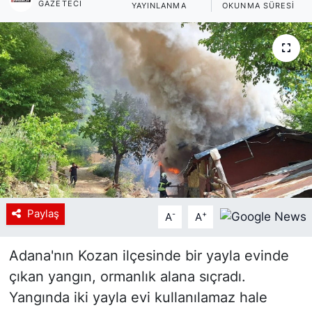
GAZETECI
YAYINLANMA
OKUNMA SÜRESI
Siyaset
YEREL HABER
Haberde insan
Tanıtım
Paylaş
-
+
A
A
Adana'nın Kozan ilçesinde bir yayla evinde
çıkan yangın, ormanlık alana sıçradı.
Yangında iki yayla evi kullanılamaz hale