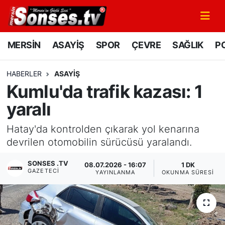
MERSİN
Mersin Nöbetçi Eczaneler
MERSİN
ASAYİŞ
SPOR
ÇEVRE
SAĞLIK
PO
ASAYİŞ
Mersin Hava Durumu
HABERLER
ASAYİŞ
Kumlu'da trafik kazası: 1
SPOR
Mersin Namaz Vakitleri
yaralı
GÜNÜN MANŞETİ
Mersin Trafik Yoğunluk Haritası
Hatay'da kontrolden çıkarak yol kenarına
DÜNYA
Süper Lig Puan Durumu ve Fikstür
devrilen otomobilin sürücüsü yaralandı.
SONSES .TV
08.07.2026 - 16:07
1 DK
KÜLTÜR - SANAT
Tüm Manşetler
GAZETECI
YAYINLANMA
OKUNMA SÜRESI
MAGAZİN
Son Dakika Haberleri
SAĞLIK
Haber Arşivi