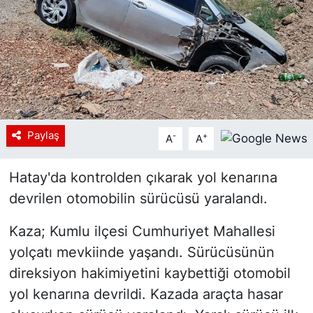
Siyaset
YEREL HABER
Haberde insan
Tanıtım
Paylaş
-
+
A
A
Hatay'da kontrolden çıkarak yol kenarına
devrilen otomobilin sürücüsü yaralandı.
Kaza; Kumlu ilçesi Cumhuriyet Mahallesi
yolçatı mevkiinde yaşandı. Sürücüsünün
direksiyon hakimiyetini kaybettiği otomobil
yol kenarına devrildi. Kazada araçta hasar