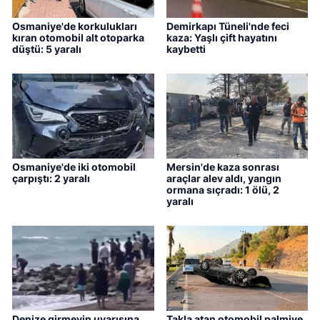
Osmaniye'de korkulukları
Demirkapı Tüneli'nde feci
kıran otomobil alt otoparka
kaza: Yaşlı çift hayatını
düştü: 5 yaralı
kaybetti
Osmaniye'de iki otomobil
Mersin'de kaza sonrası
çarpıştı: 2 yaralı
araçlar alev aldı, yangın
ormana sıçradı: 1 ölü, 2
yaralı
Denize girmeyin uyarısına
Takla atan otomobil palmiye