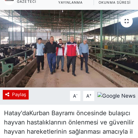
GAZETECI
YAYINLANMA
OKUNMA SÜRESI
Siyaset
YEREL HABER
Haberde insan
Tanıtım
Paylaş
-
+
A
A
Hatay'daKurban Bayramı öncesinde bulaşıcı
hayvan hastalıklarının önlenmesi ve güvenilir
hayvan hareketlerinin sağlanması amacıyla il