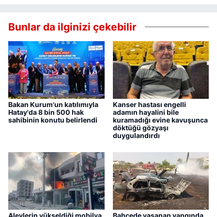
Bunlar da ilginizi çekebilir
Bakan Kurum'un katılımıyla
Kanser hastası engelli
Hatay'da 8 bin 500 hak
adamın hayalini bile
sahibinin konutu belirlendi
kuramadığı evine kavuşunca
döktüğü gözyaşı
duygulandırdı
Alevlerin yükseldiği mobilya
Bahçede yaşanan yangında