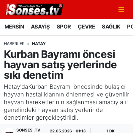
MERSİN
Mersin Nöbetçi Eczaneler
MERSİN
ASAYİŞ
SPOR
ÇEVRE
SAĞLIK
PO
ASAYİŞ
Mersin Hava Durumu
HABERLER
HATAY
Kurban Bayramı öncesi
SPOR
Mersin Namaz Vakitleri
hayvan satış yerlerinde
GÜNÜN MANŞETİ
Mersin Trafik Yoğunluk Haritası
sıkı denetim
DÜNYA
Süper Lig Puan Durumu ve Fikstür
Hatay'daKurban Bayramı öncesinde bulaşıcı
hayvan hastalıklarının önlenmesi ve güvenilir
KÜLTÜR - SANAT
Tüm Manşetler
hayvan hareketlerinin sağlanması amacıyla il
genelindeki hayvan satış yerlerinde
MAGAZİN
Son Dakika Haberleri
denetimler gerçekleştirildi.
SAĞLIK
Haber Arşivi
SONSES .TV
22.05.2026 - 01:13
1 DK