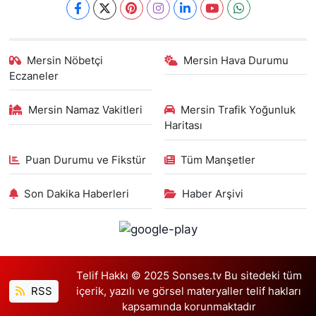
Mersin Nöbetçi
Mersin Hava Durumu
Eczaneler
Mersin Namaz Vakitleri
Mersin Trafik Yoğunluk
Haritası
Puan Durumu ve Fikstür
Tüm Manşetler
Son Dakika Haberleri
Haber Arşivi
Telif Hakkı © 2025 Sonses.tv Bu sitedeki tüm
RSS
içerik, yazılı ve görsel materyaller telif hakları
kapsamında korunmaktadır