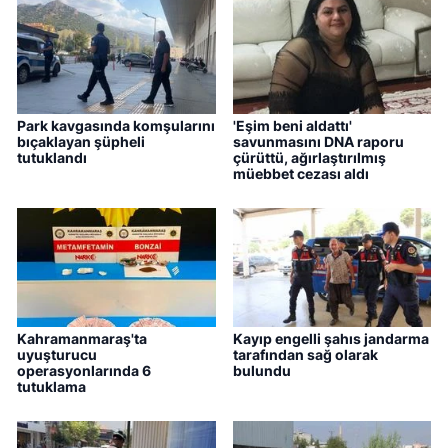
Park kavgasında komşularını
'Eşim beni aldattı'
bıçaklayan şüpheli
savunmasını DNA raporu
tutuklandı
çürüttü, ağırlaştırılmış
müebbet cezası aldı
Kahramanmaraş'ta
Kayıp engelli şahıs jandarma
uyuşturucu
tarafından sağ olarak
operasyonlarında 6
bulundu
tutuklama