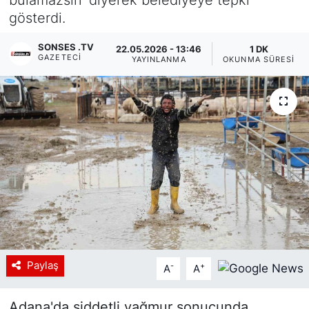
gösterdi.
Siyaset
SONSES .TV
22.05.2026 - 13:46
1 DK
YEREL HABER
GAZETECI
YAYINLANMA
OKUNMA SÜRESI
Haberde insan
Tanıtım
Paylaş
-
+
A
A
Adana'da şiddetli yağmur sonucunda