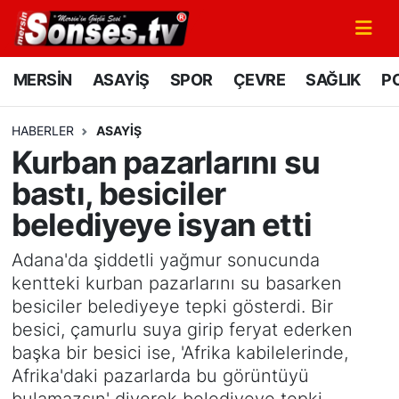
MERSİN
Mersin Nöbetçi Eczaneler
MERSİN
ASAYİŞ
SPOR
ÇEVRE
SAĞLIK
PO
ASAYİŞ
Mersin Hava Durumu
HABERLER
ASAYİŞ
Kurban pazarlarını su
SPOR
Mersin Namaz Vakitleri
bastı, besiciler
GÜNÜN MANŞETİ
Mersin Trafik Yoğunluk Haritası
belediyeye isyan etti
DÜNYA
Süper Lig Puan Durumu ve Fikstür
Adana'da şiddetli yağmur sonucunda
kentteki kurban pazarlarını su basarken
KÜLTÜR - SANAT
Tüm Manşetler
besiciler belediyeye tepki gösterdi. Bir
besici, çamurlu suya girip feryat ederken
MAGAZİN
Son Dakika Haberleri
başka bir besici ise, 'Afrika kabilelerinde,
Afrika'daki pazarlarda bu görüntüyü
SAĞLIK
Haber Arşivi
bulamazsın' diyerek belediyeye tepki