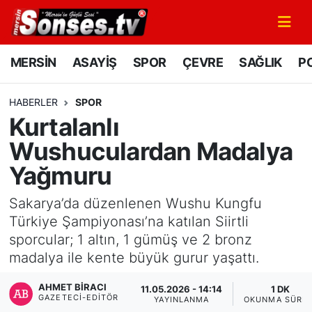
MERSİN
Mersin Nöbetçi Eczaneler
MERSİN
ASAYİŞ
SPOR
ÇEVRE
SAĞLIK
PO
ASAYİŞ
Mersin Hava Durumu
HABERLER
SPOR
Kurtalanlı
SPOR
Mersin Namaz Vakitleri
Wushuculardan Madalya
GÜNÜN MANŞETİ
Mersin Trafik Yoğunluk Haritası
Yağmuru
DÜNYA
Süper Lig Puan Durumu ve Fikstür
Sakarya’da düzenlenen Wushu Kungfu
Türkiye Şampiyonası’na katılan Siirtli
KÜLTÜR - SANAT
Tüm Manşetler
sporcular; 1 altın, 1 gümüş ve 2 bronz
madalya ile kente büyük gurur yaşattı.
MAGAZİN
Son Dakika Haberleri
AHMET BIRACI
11.05.2026 - 14:14
1 DK
GAZETECI-EDITÖR
SAĞLIK
Haber Arşivi
YAYINLANMA
OKUNMA SÜRES