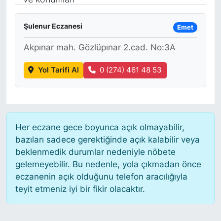
Siyaset
Şulenur Eczanesi
Emet
YEREL HABER
Akpınar mah. Gözlüpınar 2.cad. No:3A
Haberde insan
Yol Tarifi Al
0 (274) 461 48 53
Tanıtım
Her eczane gece boyunca açık olmayabilir,
bazıları sadece gerektiğinde açık kalabilir veya
beklenmedik durumlar nedeniyle nöbete
gelemeyebilir. Bu nedenle, yola çıkmadan önce
eczanenin açık olduğunu telefon aracılığıyla
teyit etmeniz iyi bir fikir olacaktır.