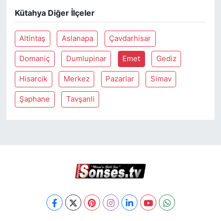
Kütahya Diğer İlçeler
Altintaş
Aslanapa
Çavdarhisar
Domaniç
Dumlupinar
Emet
Gediz
Hisarcik
Merkez
Pazarlar
Simav
Şaphane
Tavşanli