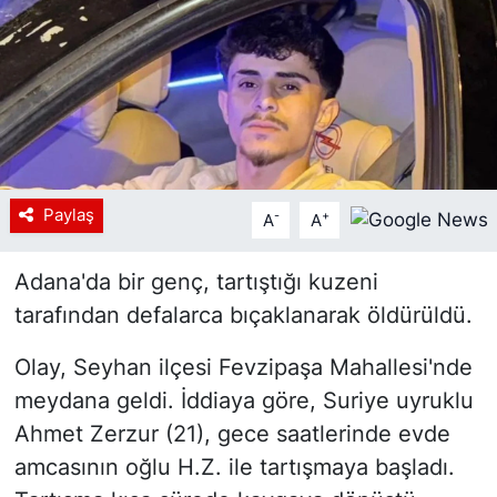
Siyaset
YEREL HABER
Haberde insan
Tanıtım
Paylaş
-
+
A
A
Adana'da bir genç, tartıştığı kuzeni
tarafından defalarca bıçaklanarak öldürüldü.
Olay, Seyhan ilçesi Fevzipaşa Mahallesi'nde
meydana geldi. İddiaya göre, Suriye uyruklu
Ahmet Zerzur (21), gece saatlerinde evde
amcasının oğlu H.Z. ile tartışmaya başladı.