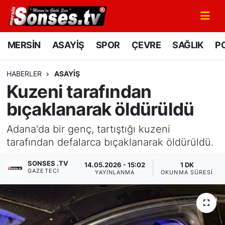
MERSİN
Mersin Nöbetçi Eczaneler
MERSİN
ASAYİŞ
SPOR
ÇEVRE
SAĞLIK
PO
ASAYİŞ
Mersin Hava Durumu
HABERLER
ASAYİŞ
Kuzeni tarafından
SPOR
Mersin Namaz Vakitleri
bıçaklanarak öldürüldü
GÜNÜN MANŞETİ
Mersin Trafik Yoğunluk Haritası
Adana'da bir genç, tartıştığı kuzeni
DÜNYA
Süper Lig Puan Durumu ve Fikstür
tarafından defalarca bıçaklanarak öldürüldü.
SONSES .TV
14.05.2026 - 15:02
1 DK
KÜLTÜR - SANAT
Tüm Manşetler
GAZETECI
YAYINLANMA
OKUNMA SÜRESI
MAGAZİN
Son Dakika Haberleri
SAĞLIK
Haber Arşivi