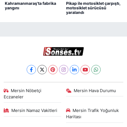
Kahramanmaraş'ta fabrika
Pikap ile motosiklet çarpıştı,
yangını
motosiklet sürücüsü
yaralandı
Mersin Nöbetçi
Mersin Hava Durumu
Eczaneler
Mersin Namaz Vakitleri
Mersin Trafik Yoğunluk
Haritası