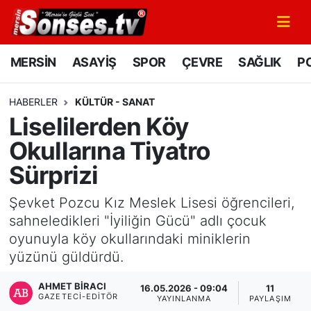
MERSİN
Mersin Nöbetçi Eczaneler
MERSİN
ASAYİŞ
SPOR
ÇEVRE
SAĞLIK
PO
ASAYİŞ
Mersin Hava Durumu
HABERLER
KÜLTÜR - SANAT
Liselilerden Köy
SPOR
Mersin Namaz Vakitleri
Okullarına Tiyatro
GÜNÜN MANŞETİ
Mersin Trafik Yoğunluk Haritası
Sürprizi
DÜNYA
Süper Lig Puan Durumu ve Fikstür
Şevket Pozcu Kız Meslek Lisesi öğrencileri,
sahneledikleri "İyiliğin Gücü" adlı çocuk
KÜLTÜR - SANAT
Tüm Manşetler
oyunuyla köy okullarındaki miniklerin
yüzünü güldürdü.
MAGAZİN
Son Dakika Haberleri
AHMET BIRACI
16.05.2026 - 09:04
11
GAZETECI-EDITÖR
SAĞLIK
Haber Arşivi
YAYINLANMA
PAYLAŞIM