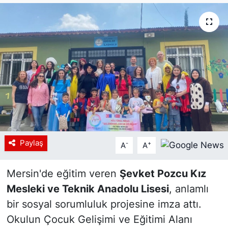
Siyaset
YEREL HABER
Haberde insan
Tanıtım
Paylaş
-
+
A
A
Mersin'de eğitim veren
Şevket Pozcu Kız
Mesleki ve Teknik Anadolu Lisesi
, anlamlı
bir sosyal sorumluluk projesine imza attı.
Okulun Çocuk Gelişimi ve Eğitimi Alanı