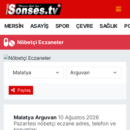
MERSİN
Mersin Nöbetçi Eczaneler
MERSİN
ASAYİŞ
SPOR
ÇEVRE
SAĞLIK
PO
ASAYİŞ
Mersin Hava Durumu
Nöbetçi Eczaneler
SPOR
Mersin Namaz Vakitleri
GÜNÜN MANŞETİ
Mersin Trafik Yoğunluk Haritası
DÜNYA
Süper Lig Puan Durumu ve Fikstür
Paylaş
KÜLTÜR - SANAT
Tüm Manşetler
MAGAZİN
Son Dakika Haberleri
Malatya
Arguvan
10 Ağustos 2026
Pazartesi nöbetçi eczane adres, telefon ve
SAĞLIK
Haber Arşivi
konumları