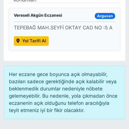
Siyaset
Vereseli Akgün Eczanesi
Arguvan
YEREL HABER
TEPEBAĞ MAH.SEYFİ OKTAY CAD NO :5 A
Haberde insan
Yol Tarifi Al
Tanıtım
Her eczane gece boyunca açık olmayabilir,
bazıları sadece gerektiğinde açık kalabilir veya
beklenmedik durumlar nedeniyle nöbete
gelemeyebilir. Bu nedenle, yola çıkmadan önce
eczanenin açık olduğunu telefon aracılığıyla
teyit etmeniz iyi bir fikir olacaktır.