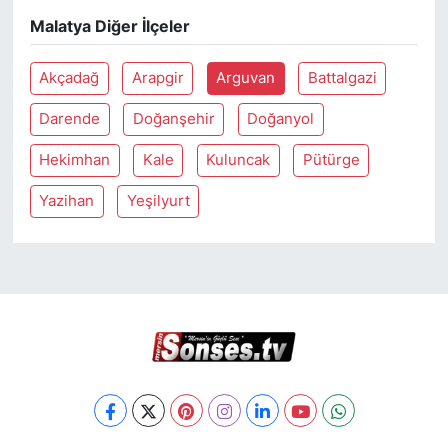
Malatya Diğer İlçeler
Akçadağ
Arapgir
Arguvan
Battalgazi
Darende
Doğanşehir
Doğanyol
Hekimhan
Kale
Kuluncak
Pütürge
Yazihan
Yeşilyurt