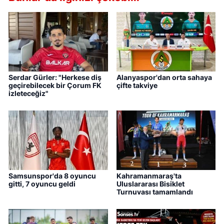
Serdar Gürler: "Herkese diş
Alanyaspor'dan orta sahaya
geçirebilecek bir Çorum FK
çifte takviye
izleteceğiz"
Samsunspor'da 8 oyuncu
Kahramanmaraş'ta
gitti, 7 oyuncu geldi
Uluslararası Bisiklet
Turnuvası tamamlandı