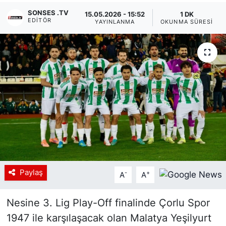
SONSES .TV
15.05.2026 - 15:52
1 DK
Siyaset
EDITÖR
YAYINLANMA
OKUNMA SÜRESI
YEREL HABER
Haberde insan
Tanıtım
Paylaş
-
+
A
A
Nesine 3. Lig Play-Off finalinde Çorlu Spor
1947 ile karşılaşacak olan Malatya Yeşilyurt