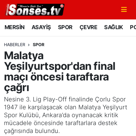
MERSİN
Mersin Nöbetçi Eczaneler
MERSİN
ASAYİŞ
SPOR
ÇEVRE
SAĞLIK
PO
ASAYİŞ
Mersin Hava Durumu
HABERLER
SPOR
Malatya
SPOR
Mersin Namaz Vakitleri
Yeşilyurtspor'dan final
GÜNÜN MANŞETİ
Mersin Trafik Yoğunluk Haritası
maçı öncesi taraftara
çağrı
DÜNYA
Süper Lig Puan Durumu ve Fikstür
Nesine 3. Lig Play-Off finalinde Çorlu Spor
KÜLTÜR - SANAT
Tüm Manşetler
1947 ile karşılaşacak olan Malatya Yeşilyurt
Spor Kulübü, Ankara’da oynanacak kritik
MAGAZİN
Son Dakika Haberleri
mücadele öncesinde taraftarlara destek
çağrısında bulundu.
SAĞLIK
Haber Arşivi