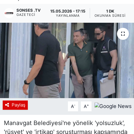
Siyaset
SONSES .TV
15.05.2026 - 17:15
1 DK
GAZETECI
YAYINLANMA
OKUNMA SÜRESI
YEREL HABER
Haberde insan
Tanıtım
Paylaş
-
+
A
A
Manavgat Belediyesi'ne yönelik 'yolsuzluk',
'rüşvet' ve 'irtikap' soruşturması kapsamında