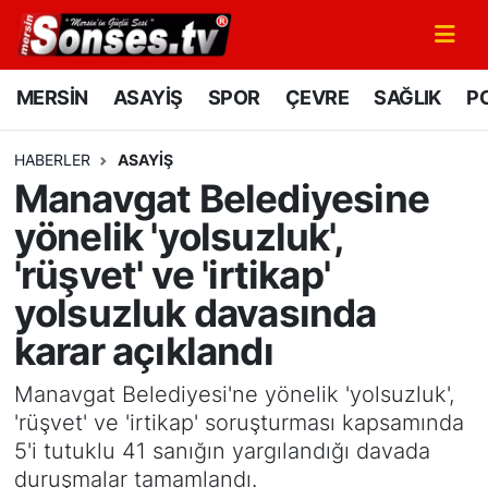
MERSİN
Mersin Nöbetçi Eczaneler
MERSİN
ASAYİŞ
SPOR
ÇEVRE
SAĞLIK
PO
ASAYİŞ
Mersin Hava Durumu
HABERLER
ASAYİŞ
Manavgat Belediyesine
SPOR
Mersin Namaz Vakitleri
yönelik 'yolsuzluk',
GÜNÜN MANŞETİ
Mersin Trafik Yoğunluk Haritası
'rüşvet' ve 'irtikap'
yolsuzluk davasında
DÜNYA
Süper Lig Puan Durumu ve Fikstür
karar açıklandı
KÜLTÜR - SANAT
Tüm Manşetler
Manavgat Belediyesi'ne yönelik 'yolsuzluk',
MAGAZİN
Son Dakika Haberleri
'rüşvet' ve 'irtikap' soruşturması kapsamında
5'i tutuklu 41 sanığın yargılandığı davada
SAĞLIK
Haber Arşivi
duruşmalar tamamlandı.