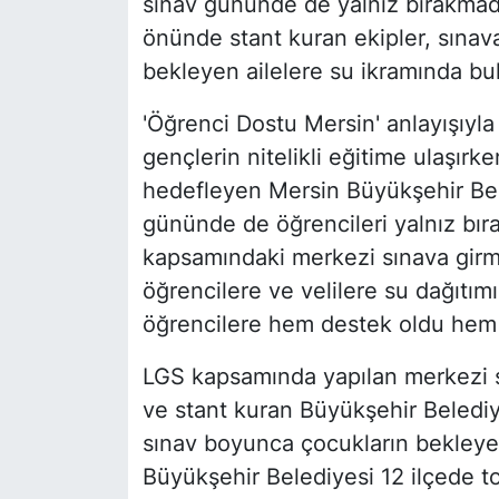
sınav gününde de yalnız bırakmadı
önünde stant kuran ekipler, sınav
bekleyen ailelere su ikramında bu
'Öğrenci Dostu Mersin' anlayışıyla
gençlerin nitelikli eğitime ulaşırken
hedefleyen Mersin Büyükşehir Bel
gününde de öğrencileri yalnız bır
kapsamındaki merkezi sınava girme
öğrencilere ve velilere su dağıtım
öğrencilere hem destek oldu hem 
LGS kapsamında yapılan merkezi s
ve stant kuran Büyükşehir Belediye
sınav boyunca çocukların bekleye
Büyükşehir Belediyesi 12 ilçede t