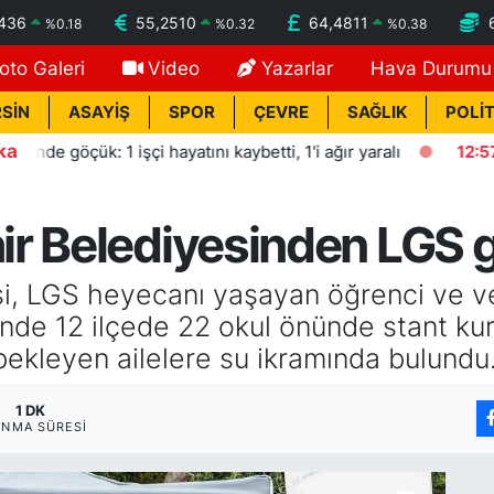
7436
55,2510
64,4811
%
0.18
%
0.32
%
0.38
oto Galeri
Video
Yazarlar
Hava Durumu
SİN
ASAYİŞ
SPOR
ÇEVRE
SAĞLIK
POLİT
ka
çük: 1 işçi hayatını kaybetti, 1'i ağır yaralı
12:57
HBB'den
r Belediyesinden LGS g
i, LGS heyecanı yaşayan öğrenci ve ve
inde 12 ilçede 22 okul önünde stant kur
ekleyen ailelere su ikramında bulundu
1 DK
NMA SÜRESI