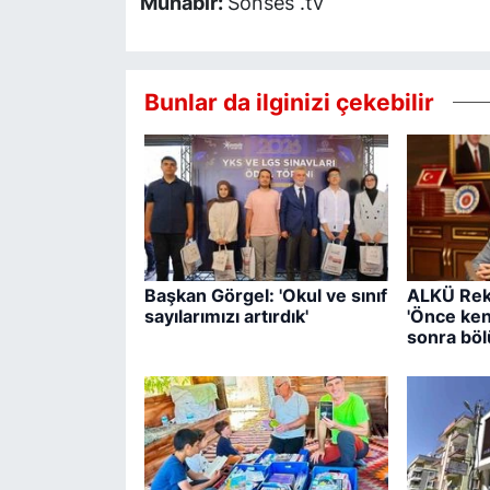
Muhabir:
Sonses .tv
Bunlar da ilginizi çekebilir
Başkan Görgel: 'Okul ve sınıf
ALKÜ Rek
sayılarımızı artırdık'
'Önce ken
sonra böl