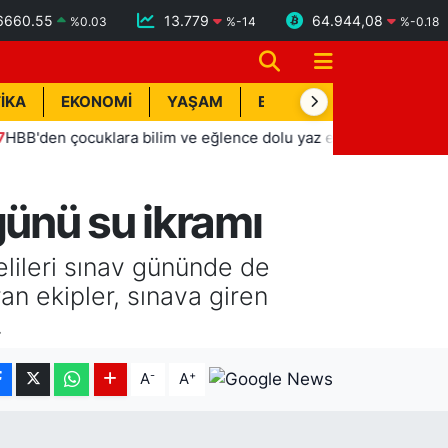
6660.55
13.779
64.944,08
%
0.03
%
-14
%
-0.18
İKA
EKONOMİ
YAŞAM
BİK İLAN
TEKNOLOJİ
 çocuklara bilim ve eğlence dolu yaz etkinlikleri
12:49
Eh
ünü su ikramı
lileri sınav gününde de
an ekipler, sınava giren
.
-
+
A
A