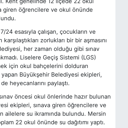
. Kent genelinde 12 ilçede 22 okul
a giren öğrencilere ve okul önünde
lundu.
 7/24 esasıyla çalışan, çocukların ve
 karşılaştıkları zorlukları bir bir aşmasını
ediyesi, her zaman olduğu gibi sınav
akmadı. Liselere Geçiş Sistemi (LGS)
k için okul bahçelerini dolduran
ı yapan Büyükşehir Belediyesi ekipleri,
de heyecanlarını paylaştı.
ınav öncesi okul önlerinde hazır bulunan
si ekipleri, sınava giren öğrencilere ve
n ailelere su ikramında bulundu. Mersin
oplam 22 okul önünde su dağıtımı yaptı.