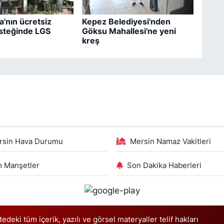
'nın ücretsiz
Kepez Belediyesi'nden
steğinde LGS
Göksu Mahallesi'ne yeni
kreş
rsin Hava Durumu
Mersin Namaz Vakitleri
 Manşetler
Son Dakika Haberleri
deki tüm içerik, yazılı ve görsel materyaller telif hakları