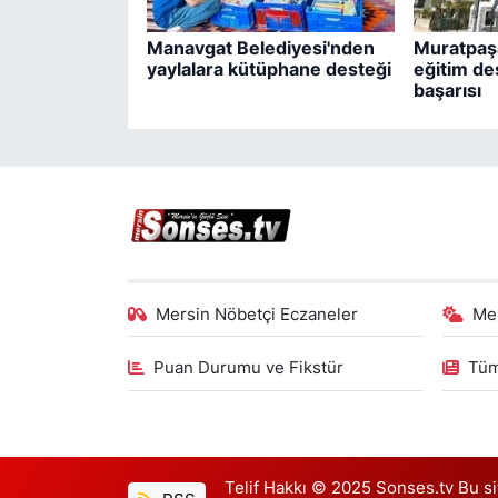
Manavgat Belediyesi'nden
Muratpaşa
yaylalara kütüphane desteği
eğitim de
başarısı
Mersin Nöbetçi Eczaneler
Me
Puan Durumu ve Fikstür
Tüm
Telif Hakkı © 2025 Sonses.tv Bu site