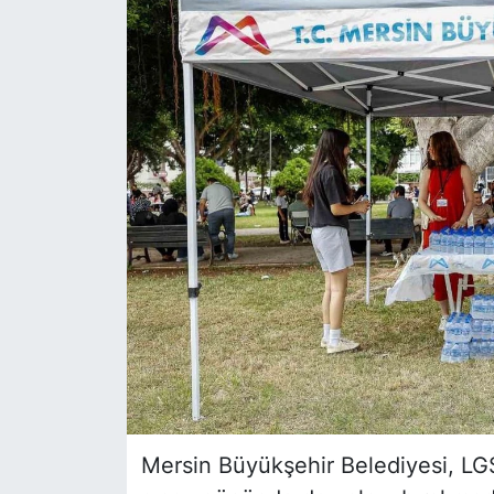
Siyaset
YEREL HABER
Haberde insan
Tanıtım
Mersin Büyükşehir Belediyesi, LGS