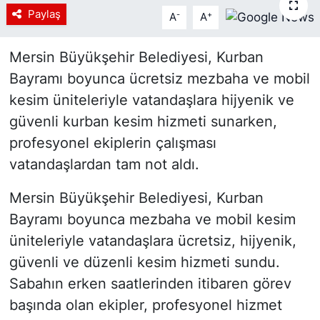
Paylaş
-
+
A
A
Siyaset
Mersin Büyükşehir Belediyesi, Kurban
YEREL HABER
Bayramı boyunca ücretsiz mezbaha ve mobil
Haberde insan
kesim üniteleriyle vatandaşlara hijyenik ve
güvenli kurban kesim hizmeti sunarken,
Tanıtım
profesyonel ekiplerin çalışması
vatandaşlardan tam not aldı.
Mersin Büyükşehir Belediyesi, Kurban
Bayramı boyunca mezbaha ve mobil kesim
üniteleriyle vatandaşlara ücretsiz, hijyenik,
güvenli ve düzenli kesim hizmeti sundu.
Sabahın erken saatlerinden itibaren görev
başında olan ekipler, profesyonel hizmet