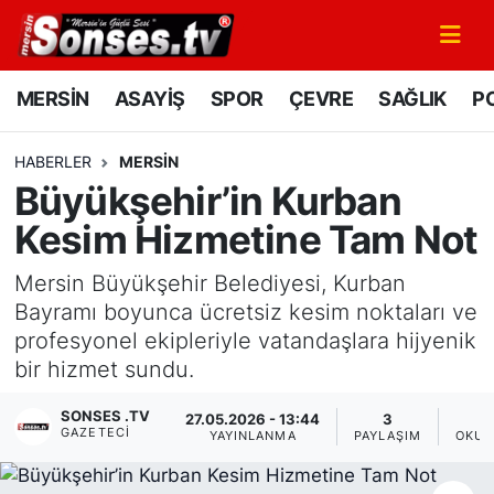
MERSİN
Mersin Nöbetçi Eczaneler
MERSİN
ASAYİŞ
SPOR
ÇEVRE
SAĞLIK
PO
ASAYİŞ
Mersin Hava Durumu
HABERLER
MERSİN
Büyükşehir’in Kurban
SPOR
Mersin Namaz Vakitleri
Kesim Hizmetine Tam Not
GÜNÜN MANŞETİ
Mersin Trafik Yoğunluk Haritası
Mersin Büyükşehir Belediyesi, Kurban
DÜNYA
Süper Lig Puan Durumu ve Fikstür
Bayramı boyunca ücretsiz kesim noktaları ve
profesyonel ekipleriyle vatandaşlara hijyenik
KÜLTÜR - SANAT
Tüm Manşetler
bir hizmet sundu.
SONSES .TV
MAGAZİN
Son Dakika Haberleri
27.05.2026 - 13:44
3
GAZETECI
YAYINLANMA
PAYLAŞIM
OKUN
SAĞLIK
Haber Arşivi