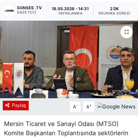
SONSES .TV
18.05.2026 - 14:31
2 DK
Siyaset
GAZETECI
YAYINLANMA
OKUNMA SÜRESI
YEREL HABER
Haberde insan
Tanıtım
Paylaş
-
+
A
A
Mersin Ticaret ve Sanayi Odası (MTSO)
Komite Başkanları Toplantısında sektörlerin