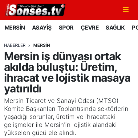
MERSİN
Mersin Nöbetçi Eczaneler
MERSİN
ASAYİŞ
SPOR
ÇEVRE
SAĞLIK
PO
ASAYİŞ
Mersin Hava Durumu
HABERLER
MERSİN
Mersin iş dünyası ortak
SPOR
Mersin Namaz Vakitleri
akılda buluştu: Üretim,
GÜNÜN MANŞETİ
Mersin Trafik Yoğunluk Haritası
ihracat ve lojistik masaya
yatırıldı
DÜNYA
Süper Lig Puan Durumu ve Fikstür
Mersin Ticaret ve Sanayi Odası (MTSO)
KÜLTÜR - SANAT
Tüm Manşetler
Komite Başkanları Toplantısında sektörlerin
yaşadığı sorunlar, üretim ve ihracattaki
MAGAZİN
Son Dakika Haberleri
gelişmeler ile Mersin'in lojistik alandaki
yükselen gücü ele alındı.
SAĞLIK
Haber Arşivi