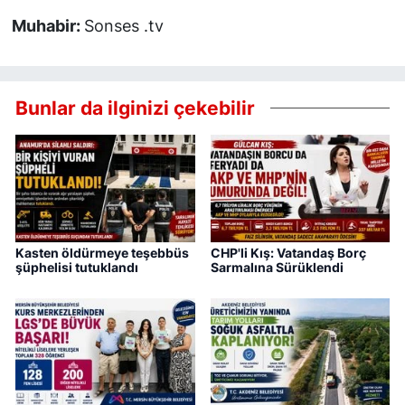
Muhabir:
Sonses .tv
Bunlar da ilginizi çekebilir
Kasten öldürmeye teşebbüs
CHP'li Kış: Vatandaş Borç
şüphelisi tutuklandı
Sarmalına Sürüklendi