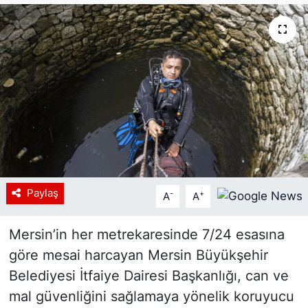
Siyaset
YEREL HABER
Haberde insan
Tanıtım
Paylaş
-
+
A
A
Mersin’in her metrekaresinde 7/24 esasına
göre mesai harcayan Mersin Büyükşehir
Belediyesi İtfaiye Dairesi Başkanlığı, can ve
mal güvenliğini sağlamaya yönelik koruyucu