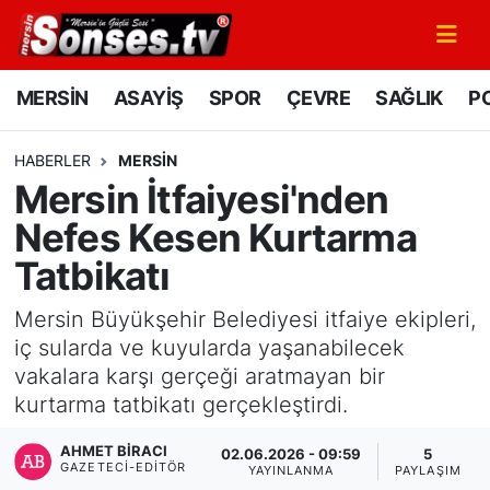
MERSİN
Mersin Nöbetçi Eczaneler
MERSİN
ASAYİŞ
SPOR
ÇEVRE
SAĞLIK
PO
ASAYİŞ
Mersin Hava Durumu
HABERLER
MERSİN
Mersin İtfaiyesi'nden
SPOR
Mersin Namaz Vakitleri
Nefes Kesen Kurtarma
GÜNÜN MANŞETİ
Mersin Trafik Yoğunluk Haritası
Tatbikatı
DÜNYA
Süper Lig Puan Durumu ve Fikstür
Mersin Büyükşehir Belediyesi itfaiye ekipleri,
iç sularda ve kuyularda yaşanabilecek
KÜLTÜR - SANAT
Tüm Manşetler
vakalara karşı gerçeği aratmayan bir
kurtarma tatbikatı gerçekleştirdi.
MAGAZİN
Son Dakika Haberleri
AHMET BIRACI
02.06.2026 - 09:59
5
GAZETECI-EDITÖR
SAĞLIK
Haber Arşivi
YAYINLANMA
PAYLAŞIM