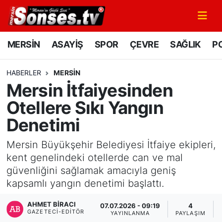
MERSİN
Mersin Nöbetçi Eczaneler
MERSİN
ASAYİŞ
SPOR
ÇEVRE
SAĞLIK
PO
ASAYİŞ
Mersin Hava Durumu
HABERLER
MERSİN
Mersin İtfaiyesinden
SPOR
Mersin Namaz Vakitleri
Otellere Sıkı Yangın
GÜNÜN MANŞETİ
Mersin Trafik Yoğunluk Haritası
Denetimi
DÜNYA
Süper Lig Puan Durumu ve Fikstür
Mersin Büyükşehir Belediyesi İtfaiye ekipleri,
kent genelindeki otellerde can ve mal
KÜLTÜR - SANAT
Tüm Manşetler
güvenliğini sağlamak amacıyla geniş
kapsamlı yangın denetimi başlattı.
MAGAZİN
Son Dakika Haberleri
AHMET BIRACI
07.07.2026 - 09:19
4
GAZETECI-EDITÖR
SAĞLIK
Haber Arşivi
YAYINLANMA
PAYLAŞIM