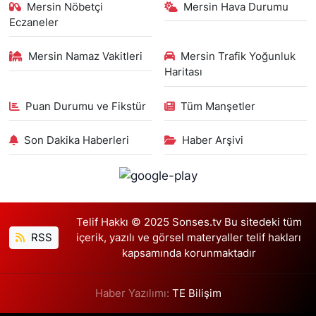
Mersin Nöbetçi
Mersin Hava Durumu
Eczaneler
Mersin Namaz Vakitleri
Mersin Trafik Yoğunluk
Haritası
Puan Durumu ve Fikstür
Tüm Manşetler
Son Dakika Haberleri
Haber Arşivi
Telif Hakkı © 2025 Sonses.tv Bu sitedeki tüm
RSS
içerik, yazılı ve görsel materyaller telif hakları
kapsamında korunmaktadır
Haber Yazılımı:
TE Bilişim