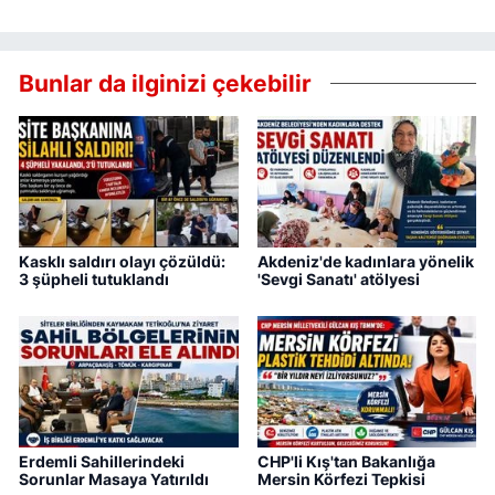
Bunlar da ilginizi çekebilir
Kasklı saldırı olayı çözüldü:
Akdeniz'de kadınlara yönelik
3 şüpheli tutuklandı
'Sevgi Sanatı' atölyesi
Erdemli Sahillerindeki
CHP'li Kış'tan Bakanlığa
Sorunlar Masaya Yatırıldı
Mersin Körfezi Tepkisi