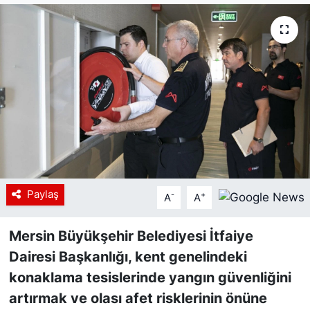
Siyaset
YEREL HABER
Haberde insan
Tanıtım
Paylaş
-
+
A
A
Mersin Büyükşehir Belediyesi İtfaiye
Dairesi Başkanlığı, kent genelindeki
konaklama tesislerinde yangın güvenliğini
artırmak ve olası afet risklerinin önüne