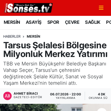
MERSİN
Mersin Nöbetçi Eczaneler
MERSİN
ASAYİŞ
SPOR
ÇEVRE
SAĞLIK
PO
ASAYİŞ
Mersin Hava Durumu
HABERLER
MERSİN
Tarsus Şelalesi Bölgesine
SPOR
Mersin Namaz Vakitleri
Milyonluk Merkez Yatırımı
GÜNÜN MANŞETİ
Mersin Trafik Yoğunluk Haritası
TBB ve Mersin Büyükşehir Belediye Başkanı
DÜNYA
Süper Lig Puan Durumu ve Fikstür
Vahap Seçer, Tarsus'un çehresini
değiştirecek Şelale Kültür, Sanat ve Sosyal
KÜLTÜR - SANAT
Tüm Manşetler
Yaşam Merkezi'nin temelini attı.
AHMET BIRACI
MAGAZİN
Son Dakika Haberleri
06.07.2026 - 22:00
4 DK
GAZETECI-EDITÖR
YAYINLANMA
OKUNMA SÜRE
SAĞLIK
Haber Arşivi