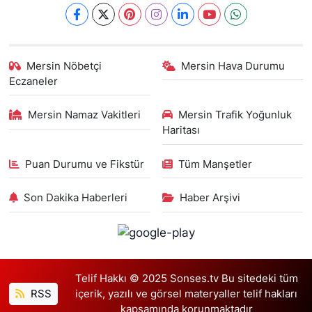
Mersin Nöbetçi
Mersin Hava Durumu
Eczaneler
Mersin Namaz Vakitleri
Mersin Trafik Yoğunluk
Haritası
Puan Durumu ve Fikstür
Tüm Manşetler
Son Dakika Haberleri
Haber Arşivi
Telif Hakkı © 2025 Sonses.tv Bu sitedeki tüm
RSS
içerik, yazılı ve görsel materyaller telif hakları
kapsamında korunmaktadır