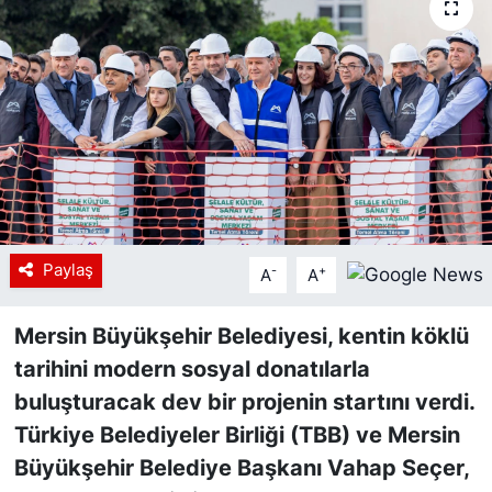
Siyaset
YEREL HABER
Haberde insan
Tanıtım
Paylaş
-
+
A
A
Mersin Büyükşehir Belediyesi, kentin köklü
tarihini modern sosyal donatılarla
buluşturacak dev bir projenin startını verdi.
Türkiye Belediyeler Birliği (TBB) ve Mersin
Büyükşehir Belediye Başkanı Vahap Seçer,