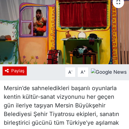
Siyaset
YEREL HABER
Haberde insan
Tanıtım
Paylaş
-
+
A
A
Mersin’de sahneledikleri başarılı oyunlarla
kentin kültür-sanat vizyonunu her geçen
gün ileriye taşıyan Mersin Büyükşehir
Belediyesi Şehir Tiyatrosu ekipleri, sanatın
birleştirici gücünü tüm Türkiye’ye aşılamak