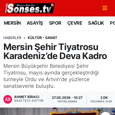
MERSİN
Mersin Nöbetçi Eczaneler
MERSİN
ASAYİŞ
SPOR
ÇEVRE
SAĞLIK
PO
ASAYİŞ
Mersin Hava Durumu
HABERLER
KÜLTÜR - SANAT
Mersin Şehir Tiyatrosu
SPOR
Mersin Namaz Vakitleri
Karadeniz’de Deva Kadro
GÜNÜN MANŞETİ
Mersin Trafik Yoğunluk Haritası
Mersin Büyükşehir Belediyesi Şehir
DÜNYA
Süper Lig Puan Durumu ve Fikstür
Tiyatrosu, mayıs ayında gerçekleştirdiği
turneyle Ordu ve Artvin'de yüzlerce
KÜLTÜR - SANAT
Tüm Manşetler
sanatseverle buluştu.
AHMET BIRACI
MAGAZİN
Son Dakika Haberleri
27.05.2026 - 10:27
2 DK
GAZETECI-EDITÖR
YAYINLANMA
OKUNMA SÜRE
SAĞLIK
Haber Arşivi