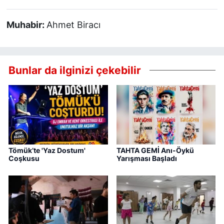
Muhabir:
Ahmet Biracı
Bunlar da ilginizi çekebilir
Tömük’te 'Yaz Dostum'
TAHTA GEMİ Anı-Öykü
Coşkusu
Yarışması Başladı