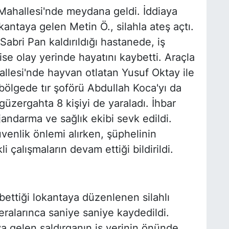
r Mahallesi'nde meydana geldi. İddiaya
kantaya gelen Metin Ö., silahla ateş açtı.
Sabri Pan kaldırıldığı hastanede, iş
se olay yerinde hayatını kaybetti. Araçla
llesi'nde hayvan otlatan Yusuf Oktay ile
ölgede tır şoförü Abdullah Koca'yı da
 güzergahta 8 kişiyi de yaraladı. İhbar
jandarma ve sağlık ekibi sevk edildi.
venlik önlemi alırken, şüphelinin
i çalışmaların devam ettiği bildirildi.
bettiği lokantaya düzenlenen silahlı
meralarınca saniye saniye kaydedildi.
a gelen saldırganın iş yerinin önünde