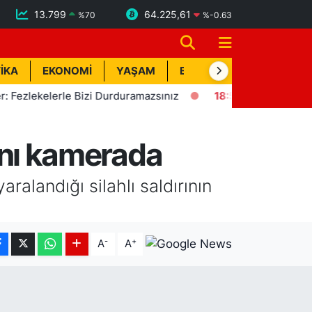
13.799
64.225,61
%
70
%
-0.63
İKA
EKONOMİ
YAŞAM
BİK İLAN
TEKNOLOJİ
ekelerle Bizi Durduramazsınız
18:57
Erdemli'de Deprem! K
 anı kamerada
aralandığı silahlı saldırının
-
+
A
A