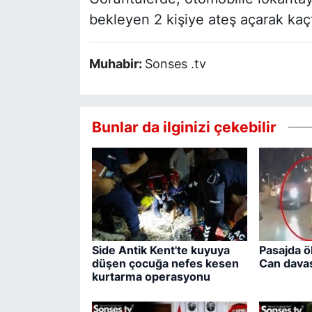
bekleyen 2 kişiye ateş açarak kaçtı
Muhabir:
Sonses .tv
Bunlar da ilginizi çekebilir
Side Antik Kent'te kuyuya
Pasajda ö
düşen çocuğa nefes kesen
Can davas
kurtarma operasyonu