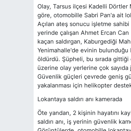
Olay, Tarsus ilçesi Kadelli Dörtle
göre, otomobille Sabri Pan'a ait lo
Açılan ateş sonucu işletme sahibi 
yerinde çalışan Ahmet Ercan Can i
kaçan saldırgan, Kaburgediği Maha
Yenimahalle'de evinin bulunduğu b
öldürdü. Şüpheli, bu sırada gittiği
üzerine olay yerlerine çok sayıda 
Güvenlik güçleri çevrede geniş gü
yakalanması için helikopter destekl
Lokantaya saldırı anı kamerada
Öte yandan, 2 kişinin hayatını kay
saldırı anı, iş yerinin güvenlik ka
Görüntülerde, otomobille lokantay