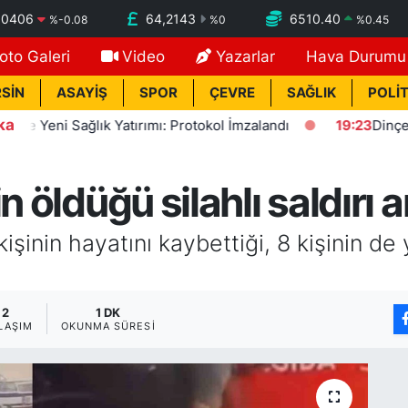
,0406
64,2143
6510.40
%
-0.08
%
0
%
0.45
oto Galeri
Video
Yazarlar
Hava Durumu
SİN
ASAYİŞ
SPOR
ÇEVRE
SAĞLIK
POLİT
ka
eni Sağlık Yatırımı: Protokol İmzalandı
19:23
Dinçer: Fezl
n öldüğü silahlı saldırı
şinin hayatını kaybettiği, 8 kişinin de y
2
1 DK
LAŞIM
OKUNMA SÜRESI