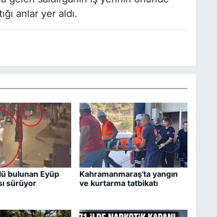
ğı anlar yer aldı.
lü bulunan Eyüp
Kahramanmaraş'ta yangın
ı sürüyor
ve kurtarma tatbikatı