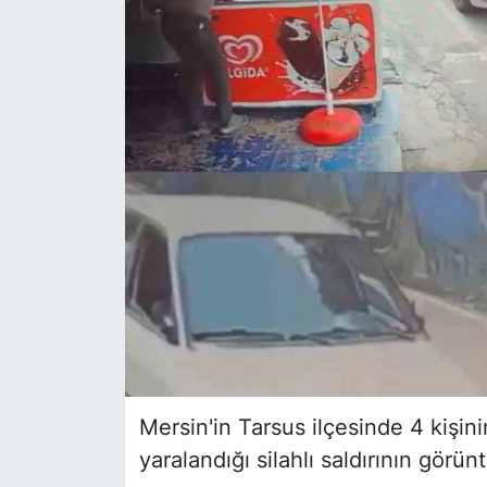
Siyaset
YEREL HABER
Haberde insan
Tanıtım
Mersin'in Tarsus ilçesinde 4 kişini
yaralandığı silahlı saldırının görünt