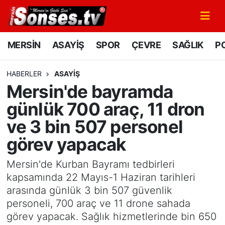
MERSİN
Mersin Nöbetçi Eczaneler
MERSİN
ASAYİŞ
SPOR
ÇEVRE
SAĞLIK
PO
ASAYİŞ
Mersin Hava Durumu
HABERLER
ASAYİŞ
Mersin'de bayramda
SPOR
Mersin Namaz Vakitleri
günlük 700 araç, 11 dron
GÜNÜN MANŞETİ
Mersin Trafik Yoğunluk Haritası
ve 3 bin 507 personel
görev yapacak
DÜNYA
Süper Lig Puan Durumu ve Fikstür
Mersin'de Kurban Bayramı tedbirleri
KÜLTÜR - SANAT
Tüm Manşetler
kapsamında 22 Mayıs-1 Haziran tarihleri
arasında günlük 3 bin 507 güvenlik
MAGAZİN
Son Dakika Haberleri
personeli, 700 araç ve 11 drone sahada
görev yapacak. Sağlık hizmetlerinde bin 650
SAĞLIK
Haber Arşivi