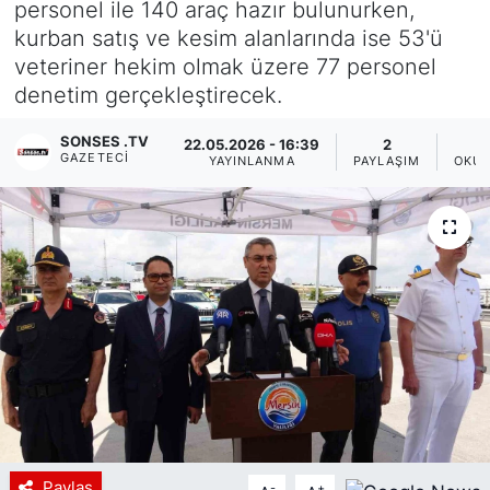
personel ile 140 araç hazır bulunurken,
kurban satış ve kesim alanlarında ise 53'ü
Siyaset
veteriner hekim olmak üzere 77 personel
denetim gerçekleştirecek.
YEREL HABER
SONSES .TV
22.05.2026 - 16:39
2
Haberde insan
GAZETECI
YAYINLANMA
PAYLAŞIM
OKUN
Tanıtım
Paylaş
-
+