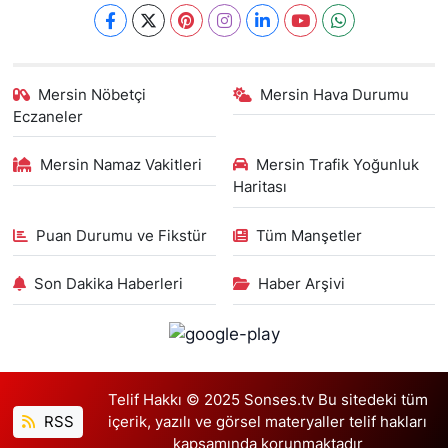
Mersin Nöbetçi
Mersin Hava Durumu
Eczaneler
Mersin Namaz Vakitleri
Mersin Trafik Yoğunluk
Haritası
Puan Durumu ve Fikstür
Tüm Manşetler
Son Dakika Haberleri
Haber Arşivi
Telif Hakkı © 2025 Sonses.tv Bu sitedeki tüm
RSS
içerik, yazılı ve görsel materyaller telif hakları
kapsamında korunmaktadır