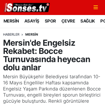
MERSİN
Mersin Nöbetçi Eczaneler
MERSİN
ASAYİŞ
SPOR
ÇEVRE
SAĞLIK
PO
ASAYİŞ
Mersin Hava Durumu
HABERLER
MERSİN
Mersin'de Engelsiz
SPOR
Mersin Namaz Vakitleri
Rekabet: Bocce
GÜNÜN MANŞETİ
Mersin Trafik Yoğunluk Haritası
Turnuvasında heyecan
dolu anlar
DÜNYA
Süper Lig Puan Durumu ve Fikstür
Mersin Büyükşehir Belediyesi tarafından 10-
KÜLTÜR - SANAT
Tüm Manşetler
16 Mayıs Engelliler Haftası kapsamında
Engelsiz Yaşam Parkında düzenlenen Bocce
MAGAZİN
Son Dakika Haberleri
Turnuvası, engelli bireyleri sporun birleştirici
gücüyle buluşturdu. Renkli görüntülere
SAĞLIK
Haber Arşivi