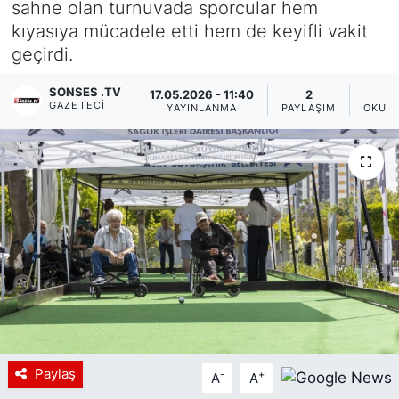
sahne olan turnuvada sporcular hem
kıyasıya mücadele etti hem de keyifli vakit
Siyaset
geçirdi.
YEREL HABER
SONSES .TV
17.05.2026 - 11:40
2
GAZETECI
YAYINLANMA
PAYLAŞIM
OKUNM
Haberde insan
Tanıtım
Paylaş
-
+
A
A