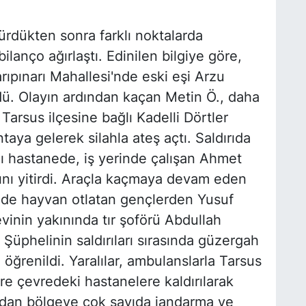
dürdükten sonra farklı noktalarda
 bilanço ağırlaştı. Edinilen bilgiye göre,
rıpınarı Mahallesi'nde eski eşi Arzu
rdü. Olayın ardından kaçan Metin Ö., daha
Tarsus ilçesine bağlı Kadelli Dörtler
taya gelerek silahla ateş açtı. Saldırıda
ığı hastanede, iş yerinde çalışan Ahmet
ını yitirdi. Araçla kaçmaya devam eden
'nde hayvan otlatan gençlerden Yusuf
vinin yakınında tır şoförü Abdullah
 Şüphelinin saldırıları sırasında güzergah
 öğrenildi. Yaralılar, ambulanslarla Tarsus
e çevredeki hastanelere kaldırılarak
dından bölgeye çok sayıda jandarma ve