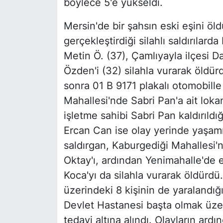
böylece 5'e yükseldi.
Mersin'de bir şahsın eski eşini öl
gerçekleştirdiği silahlı saldırılarda
Metin Ö. (37), Çamlıyayla ilçesi Da
Özden'i (32) silahla vurarak öldü
sonra 01 B 9171 plakalı otomobille 
Mahallesi'nde Sabri Pan'a ait lokan
işletme sahibi Sabri Pan kaldırıld
Ercan Can ise olay yerinde yaşam
saldırgan, Kaburgediği Mahallesi
Oktay'ı, ardından Yenimahalle'de e
Koca'yı da silahla vurarak öldürdü.
üzerindeki 8 kişinin de yaralandığı
Devlet Hastanesi başta olmak üzer
tedavi altına alındı. Olayların ar