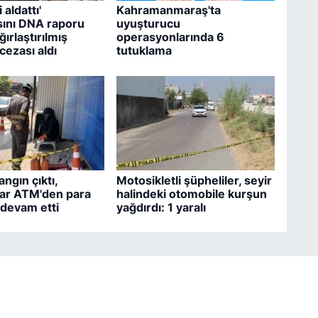
 aldattı'
Kahramanmaraş'ta
ını DNA raporu
uyuşturucu
ğırlaştırılmış
operasyonlarında 6
ezası aldı
tutuklama
ngın çıktı,
Motosikletli şüpheliler, seyir
lar ATM'den para
halindeki otomobile kurşun
devam etti
yağdırdı: 1 yaralı