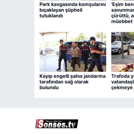
Park kavgasında komşularını
'Eşim beni
bıçaklayan şüpheli
savunmas
tutuklandı
çürüttü, a
müebbet c
Kayıp engelli şahıs jandarma
Trafoda ya
tarafından sağ olarak
vatandaş
bulundu
çekmeye 