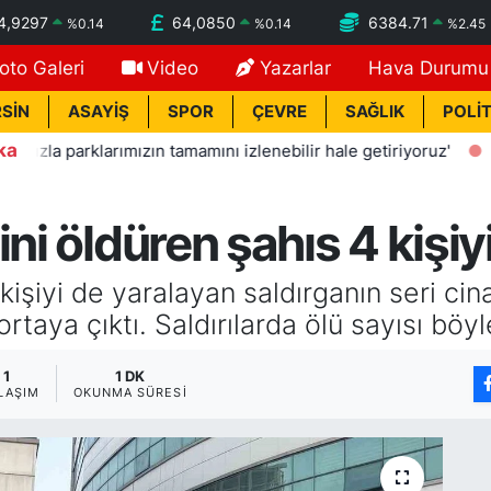
4,9297
64,0850
6384.71
%
0.14
%
0.14
%
2.45
oto Galeri
Video
Yazarlar
Hava Durumu
SİN
ASAYİŞ
SPOR
ÇEVRE
SAĞLIK
POLİT
ka
rklarımızın tamamını izlenebilir hale getiriyoruz'
11:29
An
ni öldüren şahıs 4 kişiyi
kişiyi de yaralayan saldırganın seri cin
rtaya çıktı. Saldırılarda ölü sayısı böy
1
1 DK
LAŞIM
OKUNMA SÜRESI