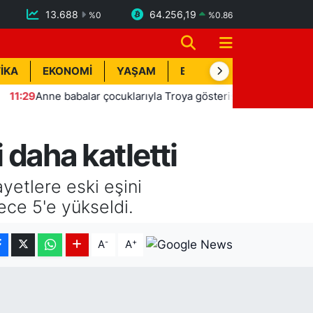
13.688
64.256,19
%
0
%
0.86
İKA
EKONOMİ
YAŞAM
BİK İLAN
TEKNOLOJİ
ne babalar çocuklarıyla Troya gösterisinde sahne aldı
11
 daha katletti
ayetlere eski eşini
lece 5'e yükseldi.
-
+
A
A