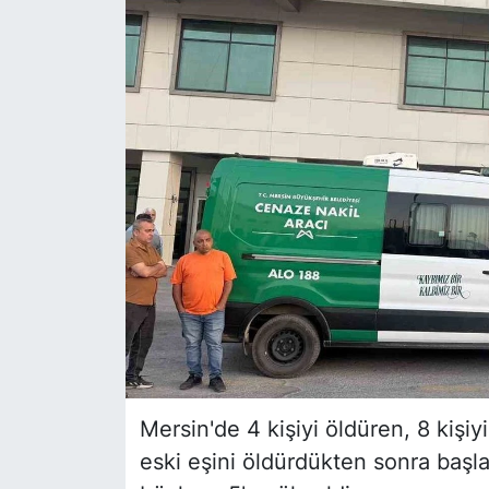
Siyaset
YEREL HABER
Haberde insan
Tanıtım
Mersin'de 4 kişiyi öldüren, 8 kişiy
eski eşini öldürdükten sonra başladı