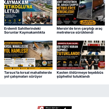
Erdemli Sahillerindeki
Mersin'de tırın çarptığı araç
Sorunlar Kaymakamlıkta
metrelerce sürüklendi
Tarsus'ta kırsal mahallelerde
Kasten öldürmeye teşebbüs
yol çalışmaları sürüyor
şüphelisi tutuklandı