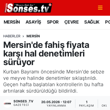
MERSİN
Mersin Nöbetçi Eczaneler
MERSİN
ASAYİŞ
SPOR
ÇEVRE
SAĞLIK
PO
ASAYİŞ
Mersin Hava Durumu
HABERLER
MERSİN
Mersin'de fahiş fiyata
SPOR
Mersin Namaz Vakitleri
karşı hal denetimleri
GÜNÜN MANŞETİ
Mersin Trafik Yoğunluk Haritası
sürüyor
DÜNYA
Süper Lig Puan Durumu ve Fikstür
Kurban Bayramı öncesinde Mersin'de sebze
ve meyve halinde denetimler sıklaştırıldı.
KÜLTÜR - SANAT
Tüm Manşetler
Geçen hafta başlatılan kontrollerin bu hafta
artırılarak sürdürüldüğü bildirildi.
MAGAZİN
Son Dakika Haberleri
SONSES .TV
20.05.2026 - 12:07
1
GAZETECI
SAĞLIK
Haber Arşivi
YAYINLANMA
PAYLAŞIM
OKUN