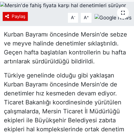
Siyaset
Paylaş
-
+
A
A
YEREL HABER
Kurban Bayramı öncesinde Mersin'de sebze
Haberde insan
ve meyve halinde denetimler sıklaştırıldı.
Geçen hafta başlatılan kontrollerin bu hafta
Tanıtım
artırılarak sürdürüldüğü bildirildi.
Türkiye genelinde olduğu gibi yaklaşan
Kurban Bayramı öncesinde Mersin'de de
denetimler hız kesmeden devam ediyor.
Ticaret Bakanlığı koordinesinde yürütülen
çalışmalarda, Mersin Ticaret İl Müdürlüğü
ekipleri ile Büyükşehir Belediyesi zabıta
ekipleri hal komplekslerinde ortak denetim