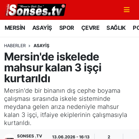
MERSİN
Mersin Nöbetçi Eczaneler
MERSİN
ASAYİŞ
SPOR
ÇEVRE
SAĞLIK
PO
ASAYİŞ
Mersin Hava Durumu
HABERLER
ASAYİŞ
Mersin'de iskelede
SPOR
Mersin Namaz Vakitleri
mahsur kalan 3 işçi
GÜNÜN MANŞETİ
Mersin Trafik Yoğunluk Haritası
kurtarıldı
DÜNYA
Süper Lig Puan Durumu ve Fikstür
Mersin'de bir binanın dış cephe boyama
çalışması sırasında iskele sisteminde
KÜLTÜR - SANAT
Tüm Manşetler
meydana gelen arıza nedeniyle mahsur
kalan 3 işçi, itfaiye ekiplerinin çalışmasıyla
MAGAZİN
Son Dakika Haberleri
kurtarıldı.
SAĞLIK
Haber Arşivi
SONSES .TV
13.06.2026 - 16:13
2