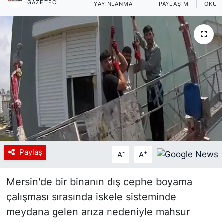
GAZETECI
YAYINLANMA
PAYLAŞIM
OKUN
Siyaset
YEREL HABER
Haberde insan
Tanıtım
Paylaş
-
+
A
A
Mersin'de bir binanın dış cephe boyama
çalışması sırasında iskele sisteminde
meydana gelen arıza nedeniyle mahsur