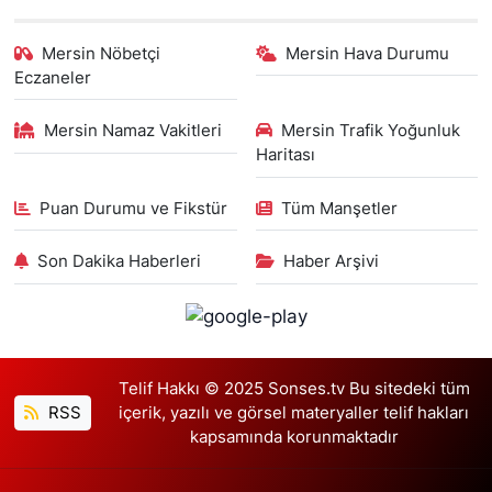
Mersin Nöbetçi
Mersin Hava Durumu
Eczaneler
Mersin Namaz Vakitleri
Mersin Trafik Yoğunluk
Haritası
Puan Durumu ve Fikstür
Tüm Manşetler
Son Dakika Haberleri
Haber Arşivi
Telif Hakkı © 2025 Sonses.tv Bu sitedeki tüm
RSS
içerik, yazılı ve görsel materyaller telif hakları
kapsamında korunmaktadır