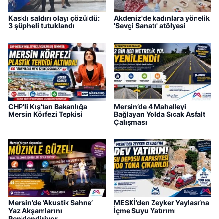
Kasklı saldırı olayı çözüldü:
Akdeniz'de kadınlara yönelik
3 şüpheli tutuklandı
'Sevgi Sanatı' atölyesi
CHP'li Kış'tan Bakanlığa
Mersin’de 4 Mahalleyi
Mersin Körfezi Tepkisi
Bağlayan Yolda Sıcak Asfalt
Çalışması
Mersin’de ‘Akustik Sahne’
MESKİ’den Zeyker Yaylası’na
Yaz Akşamlarını
İçme Suyu Yatırımı
Renklendiriyor