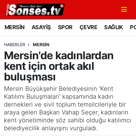
MERSİN
Mersin Nöbetçi Eczaneler
MERSİN
ASAYİŞ
SPOR
ÇEVRE
SAĞLIK
PO
ASAYİŞ
Mersin Hava Durumu
HABERLER
MERSİN
Mersin'de kadınlardan
SPOR
Mersin Namaz Vakitleri
kent için ortak akıl
GÜNÜN MANŞETİ
Mersin Trafik Yoğunluk Haritası
buluşması
DÜNYA
Süper Lig Puan Durumu ve Fikstür
Mersin Büyükşehir Belediyesinin 'Kent
Katılımı Buluşmaları' kapsamında kadın
KÜLTÜR - SANAT
Tüm Manşetler
dernekleri ve sivil toplum temsilcileriyle bir
araya gelen Başkan Vahap Seçer, kadınların
MAGAZİN
Son Dakika Haberleri
kent yönetiminde söz sahibi olduğu katılımcı
belediyecilik anlayışını vurguladı.
SAĞLIK
Haber Arşivi