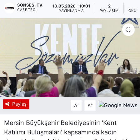
SONSES .TV
13.05.2026 - 10:01
2
GAZETECI
Siyaset
YAYINLANMA
PAYLAŞIM
OKUN
YEREL HABER
Haberde insan
Tanıtım
Paylaş
-
+
A
A
Mersin Büyükşehir Belediyesinin 'Kent
Katılımı Buluşmaları' kapsamında kadın