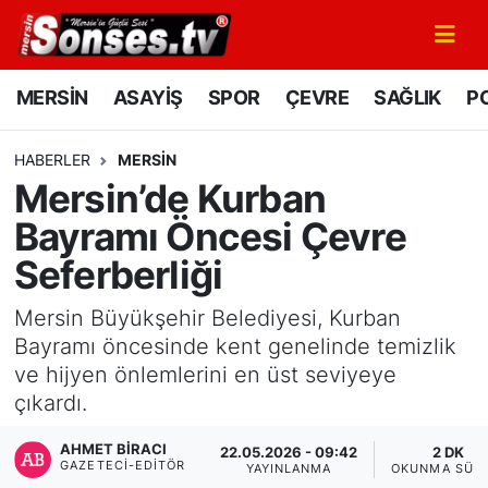
MERSİN
Mersin Nöbetçi Eczaneler
MERSİN
ASAYİŞ
SPOR
ÇEVRE
SAĞLIK
PO
ASAYİŞ
Mersin Hava Durumu
HABERLER
MERSİN
Mersin’de Kurban
SPOR
Mersin Namaz Vakitleri
Bayramı Öncesi Çevre
GÜNÜN MANŞETİ
Mersin Trafik Yoğunluk Haritası
Seferberliği
DÜNYA
Süper Lig Puan Durumu ve Fikstür
Mersin Büyükşehir Belediyesi, Kurban
Bayramı öncesinde kent genelinde temizlik
KÜLTÜR - SANAT
Tüm Manşetler
ve hijyen önlemlerini en üst seviyeye
çıkardı.
MAGAZİN
Son Dakika Haberleri
AHMET BIRACI
22.05.2026 - 09:42
2 DK
GAZETECI-EDITÖR
SAĞLIK
Haber Arşivi
YAYINLANMA
OKUNMA SÜRE