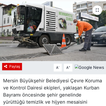
Siyaset
YEREL HABER
Haberde insan
Tanıtım
Paylaş
-
+
A
A
Mersin Büyükşehir Belediyesi Çevre Koruma
ve Kontrol Dairesi ekipleri, yaklaşan Kurban
Bayramı öncesinde şehir genelinde
yürüttüğü temizlik ve hijyen mesaisini