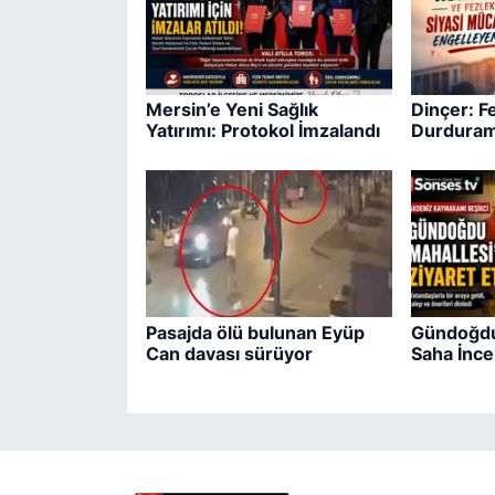
Mersin’e Yeni Sağlık
Dinçer: Fe
Yatırımı: Protokol İmzalandı
Durduram
Pasajda ölü bulunan Eyüp
Gündoğdu
Can davası sürüyor
Saha İnc