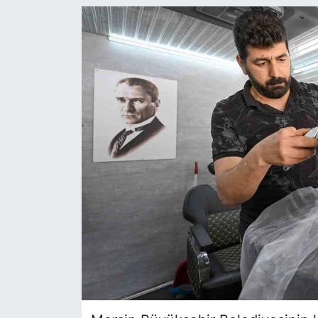
Siyaset
YEREL HABER
Haberde insan
Tanıtım