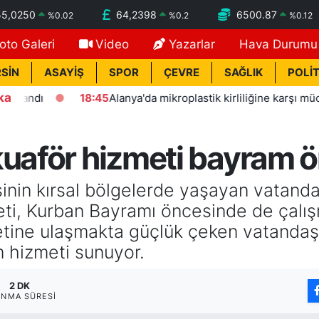
55,0250
64,2398
6500.87
%
0.02
%
0.2
%
0.12
oto Galeri
Video
Yazarlar
Hava Durumu
SİN
ASAYİŞ
SPOR
ÇEVRE
SAĞLIK
POLİT
ka
dı
18:45
Alanya'da mikroplastik kirliliğine karşı mücadeleni
kuaför hizmeti bayram ö
inin kırsal bölgelerde yaşayan vatanda
meti, Kurban Bayramı öncesinde de çalış
etine ulaşmakta güçlük çeken vatandaş
ım hizmeti sunuyor.
2 DK
NMA SÜRESI