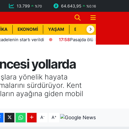
13.799
64.643,95
%
70
%
0.16
İKA
EKONOMİ
YAŞAM
BİK İLAN
TEKNOLOJİ
n startı verildi
17:58
Pasajda ölü bulunan Eyüp Can davas
ncesi yollarda
şlara yönelik hayata
malarını sürdürüyor. Kent
ların ayağına giden mobil
-
+
A
A