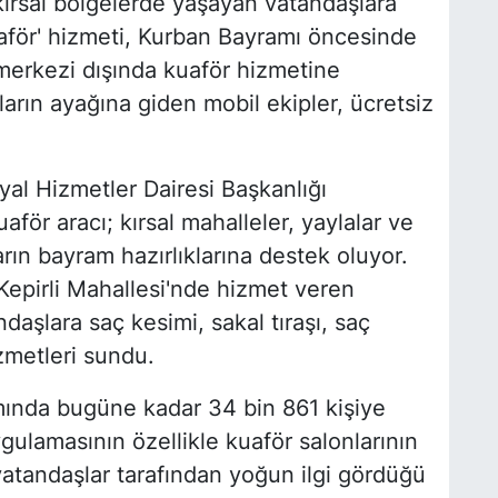
ırsal bölgelerde yaşayan vatandaşlara
uaför' hizmeti, Kurban Bayramı öncesinde
 merkezi dışında kuaför hizmetine
rın ayağına giden mobil ekipler, ücretsiz
al Hizmetler Dairesi Başkanlığı
ör aracı; kırsal mahalleler, yaylalar ve
rın bayram hazırlıklarına destek oluyor.
 Kepirli Mahallesi'nde hizmet veren
aşlara saç kesimi, sakal tıraşı, saç
zmetleri sundu.
mında bugüne kadar 34 bin 861 kişiye
uygulamasının özellikle kuaför salonlarının
atandaşlar tarafından yoğun ilgi gördüğü