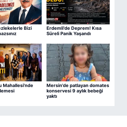
zlekelerle Bizi
Erdemli'de Deprem! Kısa
azsınız
Süreli Panik Yaşandı
 Mahallesi'nde
Mersin'de patlayan domates
elemesi
konservesi 9 aylık bebeği
yaktı