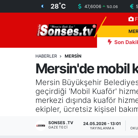
°
28
C
47,6006
%
0.06
F
MERSİN
Mersin Nöbetçi Eczaneler
MER
ASAYİŞ
Mersin Hava Durumu
Son Daki
azsınız
18:57
Erdemli'de Deprem! Kısa Süreli Panik Yaşan
SPOR
Mersin Namaz Vakitleri
HABERLER
MERSİN
Mersin'de mobil 
GÜNÜN MANŞETİ
Mersin Trafik Yoğunluk Haritası
Mersin Büyükşehir Belediyes
DÜNYA
Süper Lig Puan Durumu ve Fikstür
geçirdiği 'Mobil Kuaför' hiz
merkezi dışında kuaför hizm
KÜLTÜR - SANAT
Tüm Manşetler
ekipler, ücretsiz kişisel bak
MAGAZİN
Son Dakika Haberleri
SONSES .TV
24.05.2026 - 13:01
GAZETECI
YAYINLANMA
OKU
SAĞLIK
Haber Arşivi