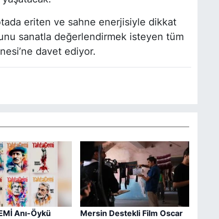
potada eriten ve sahne enerjisiyle dikkat
unu sanatla değerlendirmek isteyen tüm
nesi’ne davet ediyor.
Mİ Anı-Öykü
Mersin Destekli Film Oscar