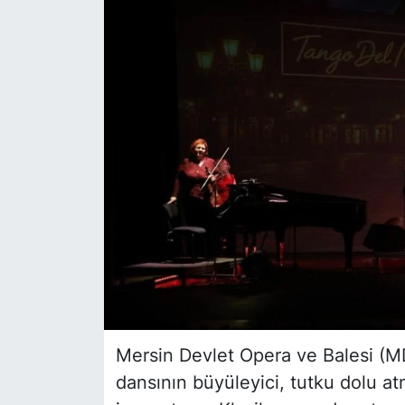
Siyaset
YEREL HABER
Haberde insan
Tanıtım
Mersin Devlet Opera ve Balesi (M
dansının büyüleyici, tutku dolu at