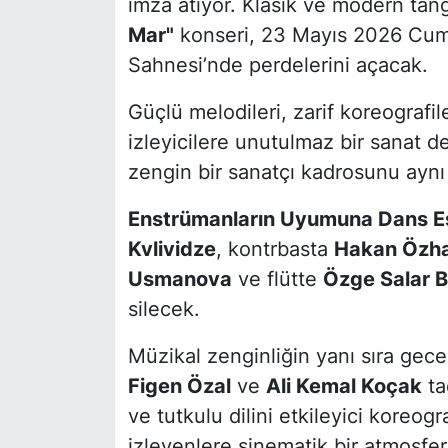
imza atıyor. Klasik ve modern ta
Mar"
konseri, 23 Mayıs 2026 Cum
Sahnesi’nde perdelerini açacak.
Güçlü melodileri, zarif koreografil
izleyicilere unutulmaz bir sanat 
zengin bir sanatçı kadrosunu aynı
Enstrümanların Uyumuna Dans E
Kvlividze
, kontrbasta
Hakan Özh
Usmanova
ve flütte
Özge Salar 
silecek.
Müzikal zenginliğin yanı sıra gece
Figen Özal
ve
Ali Kemal Koçak
ta
ve tutkulu dilini etkileyici koreogr
izleyenlere sinematik bir atmosfe