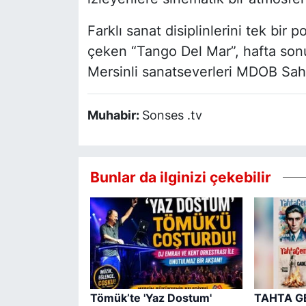
Farklı sanat disiplinlerini tek bir 
çeken “Tango Del Mar”, hafta son
Mersinli sanatseverleri MDOB Sah
Muhabir:
Sonses .tv
Bunlar da ilginizi çekebilir
Tömük’te 'Yaz Dostum'
TAHTA GE