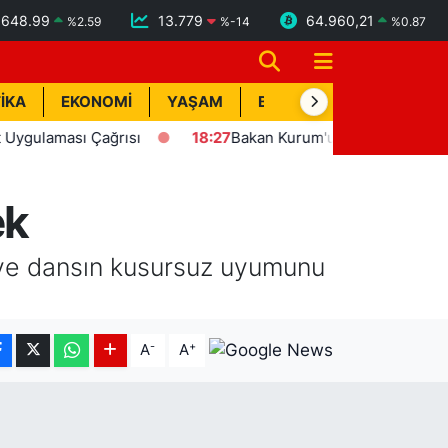
6648.99
13.779
64.960,21
%
2.59
%
-14
%
0.87
İKA
EKONOMİ
YAŞAM
BİK İLAN
TEKNOLOJİ
aması Çağrısı
18:27
Bakan Kurum'un katılımıyla Hatay'da 8
ek
 ve dansın kusursuz uyumunu
-
+
A
A