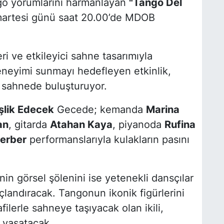
ngo yorumlarını harmanlayan
"Tango Del
artesi günü saat 20.00’de MDOB
eri ve etkileyici sahne tasarımıyla
deneyimi sunmayı hedefleyen etkinlik,
 sahnede buluşturuyor.
şlik Edecek
Gecede; kemanda
Marina
an
, gitarda
Atahan Kaya
, piyanoda
Rufina
Berber
performanslarıyla kulakların pasını
nin görsel şölenini ise yetenekli dansçılar
çlandıracak. Tangonun ikonik figürlerini
afilerle sahneye taşıyacak olan ikili,
r yaşatacak.