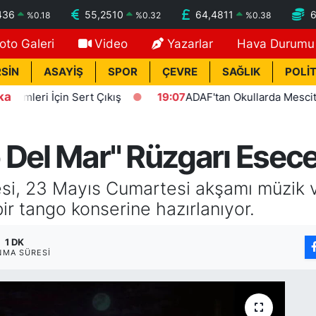
436
55,2510
64,4811
%
0.18
%
0.32
%
0.38
oto Galeri
Video
Yazarlar
Hava Durumu
SİN
ASAYİŞ
SPOR
ÇEVRE
SAĞLIK
POLİT
ka
i İçin Sert Çıkış
19:07
ADAF'tan Okullarda Mescit Uygul
 Del Mar" Rüzgarı Esec
esi, 23 Mayıs Cumartesi akşamı müzik
ir tango konserine hazırlanıyor.
1 DK
NMA SÜRESI