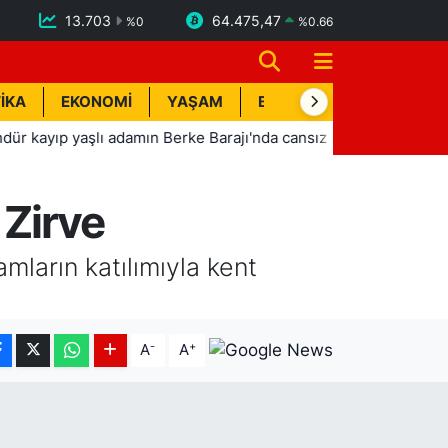
13.703
64.475,47
%
0
%
0.66
İKA
EKONOMİ
YAŞAM
BİK İLAN
TEKNOLOJİ
şlı adamın Berke Barajı'nda cansız bedeni bulundu
21:51
 Zirve
amların katılımıyla kent
-
+
A
A