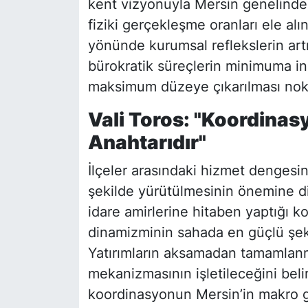
kent vizyonuyla Mersin genelinde
fiziki gerçekleşme oranları ele alın
yönünde kurumsal reflekslerin artı
bürokratik süreçlerin minimuma i
maksimum düzeye çıkarılması nokta
Vali Toros: "Koordinas
Anahtarıdır"
İlçeler arasındaki hizmet dengesin
şekilde yürütülmesinin önemine di
idare amirlerine hitaben yaptığı 
dinamizminin sahada en güçlü şekil
Yatırımların aksamadan tamamlanma
mekanizmasının işletileceğini belir
koordinasyonun Mersin’in makro g