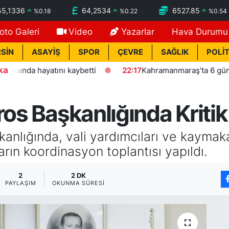
55,1336
64,2534
6527.85
%
0.18
%
0.22
%
0.54
oto Galeri
Video
Yazarlar
Hava Durumu
SİN
ASAYİŞ
SPOR
ÇEVRE
SAĞLIK
POLİT
ka
yatını kaybetti
22:17
Kahramanmaraş'ta 6 gündür kayıp ya
ros Başkanlığında Kritik
şkanlığında, vali yardımcıları ve kaymak
arın koordinasyon toplantısı yapıldı.
2
2 DK
PAYLAŞIM
OKUNMA SÜRESI