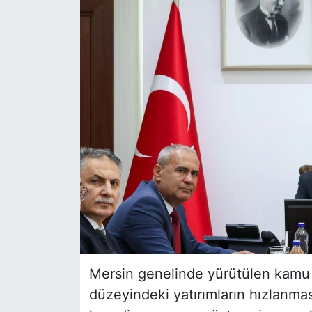
Siyaset
YEREL HABER
Haberde insan
Tanıtım
Mersin genelinde yürütülen kamu hi
düzeyindeki yatırımların hızlanma