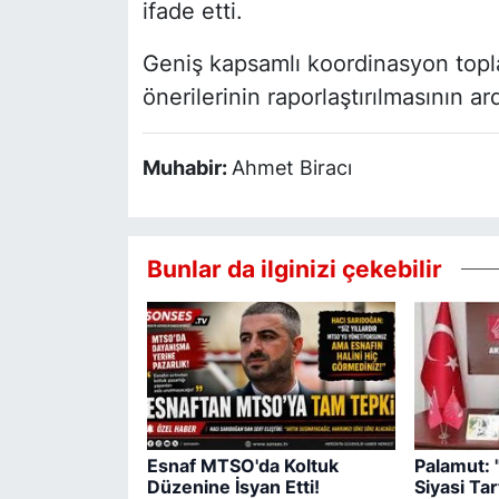
ifade etti.
Geniş kapsamlı koordinasyon topla
önerilerinin raporlaştırılmasının a
Muhabir:
Ahmet Biracı
Bunlar da ilginizi çekebilir
Esnaf MTSO'da Koltuk
Palamut: 
Düzenine İsyan Etti!
Siyasi Ta