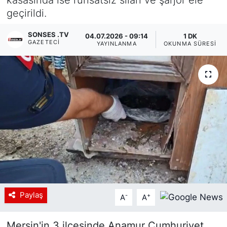
geçirildi.
Siyaset
SONSES .TV
04.07.2026 - 09:14
1 DK
YEREL HABER
GAZETECI
YAYINLANMA
OKUNMA SÜRESI
Haberde insan
Tanıtım
Paylaş
-
+
A
A
Mersin'in 3 ilçesinde Anamur Cumhuriyet