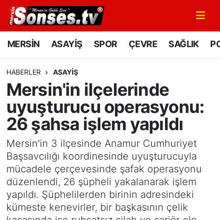
MERSİN
Mersin Nöbetçi Eczaneler
MERSİN
ASAYİŞ
SPOR
ÇEVRE
SAĞLIK
PO
ASAYİŞ
Mersin Hava Durumu
HABERLER
ASAYİŞ
Mersin'in ilçelerinde
SPOR
Mersin Namaz Vakitleri
uyuşturucu operasyonu:
GÜNÜN MANŞETİ
Mersin Trafik Yoğunluk Haritası
26 şahsa işlem yapıldı
DÜNYA
Süper Lig Puan Durumu ve Fikstür
Mersin'in 3 ilçesinde Anamur Cumhuriyet
Başsavcılığı koordinesinde uyuşturucuyla
KÜLTÜR - SANAT
Tüm Manşetler
mücadele çerçevesinde şafak operasyonu
düzenlendi, 26 şüpheli yakalanarak işlem
MAGAZİN
Son Dakika Haberleri
yapıldı. Şüphelilerden birinin adresindeki
kümeste kenevirler, bir başkasının çelik
SAĞLIK
Haber Arşivi
kasasında ise ruhsatsız silah ve şarjör ele