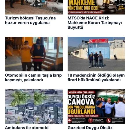
Turizm bölgesi Taşucu'na
MTSO’da NACE Krizi:
huzur veren uygulama
Mahkeme Kararı Tartışmayı
Büyüttü
Otomobilin camını taşla kırıp
18 madencinin öldüğü olayın
kaçmıştı, yakalandı
firari hükümlüsü yakalandı
Ambulans ile otomobil
Gazeteci Duygu Öksüz