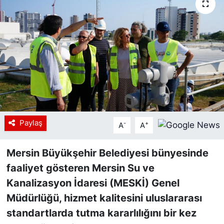
Siyaset
YEREL HABER
Haberde insan
Tanıtım
Paylaş
-
+
A
A
Mersin Büyükşehir Belediyesi bünyesinde
faaliyet gösteren Mersin Su ve
Kanalizasyon İdaresi (MESKİ) Genel
Müdürlüğü, hizmet kalitesini uluslararası
standartlarda tutma kararlılığını bir kez