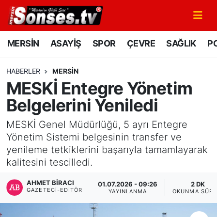
MERSİN
Mersin Nöbetçi Eczaneler
MERSİN
ASAYİŞ
SPOR
ÇEVRE
SAĞLIK
PO
ASAYİŞ
Mersin Hava Durumu
HABERLER
MERSİN
MESKİ Entegre Yönetim
SPOR
Mersin Namaz Vakitleri
Belgelerini Yeniledi
GÜNÜN MANŞETİ
Mersin Trafik Yoğunluk Haritası
MESKİ Genel Müdürlüğü, 5 ayrı Entegre
DÜNYA
Süper Lig Puan Durumu ve Fikstür
Yönetim Sistemi belgesinin transfer ve
yenileme tetkiklerini başarıyla tamamlayarak
KÜLTÜR - SANAT
Tüm Manşetler
kalitesini tescilledi.
AHMET BIRACI
MAGAZİN
Son Dakika Haberleri
01.07.2026 - 09:26
2 DK
GAZETECI-EDITÖR
YAYINLANMA
OKUNMA SÜRE
SAĞLIK
Haber Arşivi