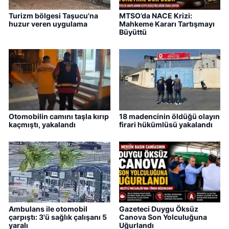
Turizm bölgesi Taşucu'na
MTSO’da NACE Krizi:
huzur veren uygulama
Mahkeme Kararı Tartışmayı
Büyüttü
Otomobilin camını taşla kırıp
18 madencinin öldüğü olayın
kaçmıştı, yakalandı
firari hükümlüsü yakalandı
Ambulans ile otomobil
Gazeteci Duygu Öksüz
çarpıştı: 3'ü sağlık çalışanı 5
Canova Son Yolculuğuna
yaralı
Uğurlandı