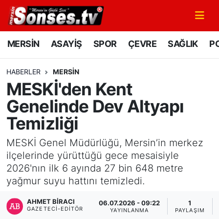
MERSİN
Mersin Nöbetçi Eczaneler
MERSİN
ASAYİŞ
SPOR
ÇEVRE
SAĞLIK
PO
ASAYİŞ
Mersin Hava Durumu
HABERLER
MERSİN
MESKİ'den Kent
SPOR
Mersin Namaz Vakitleri
Genelinde Dev Altyapı
GÜNÜN MANŞETİ
Mersin Trafik Yoğunluk Haritası
Temizliği
DÜNYA
Süper Lig Puan Durumu ve Fikstür
MESKİ Genel Müdürlüğü, Mersin’in merkez
ilçelerinde yürüttüğü gece mesaisiyle
KÜLTÜR - SANAT
Tüm Manşetler
2026'nın ilk 6 ayında 27 bin 648 metre
yağmur suyu hattını temizledi.
MAGAZİN
Son Dakika Haberleri
AHMET BIRACI
06.07.2026 - 09:22
1
GAZETECI-EDITÖR
SAĞLIK
Haber Arşivi
YAYINLANMA
PAYLAŞIM