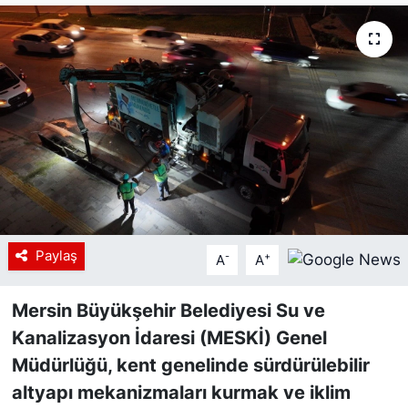
Siyaset
YEREL HABER
Haberde insan
Tanıtım
Paylaş
-
+
A
A
Mersin Büyükşehir Belediyesi Su ve
Kanalizasyon İdaresi (MESKİ) Genel
Müdürlüğü, kent genelinde sürdürülebilir
altyapı mekanizmaları kurmak ve iklim