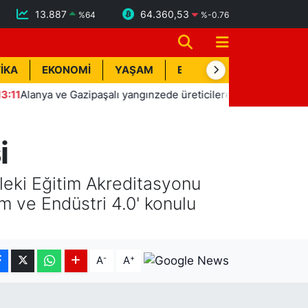
13.887
64.360,53
%
64
%
-0.76
İKA
EKONOMİ
YAŞAM
BİK İLAN
TEKNOLOJİ
nya ve Gazipaşalı yangınzede üreticilere sera naylonu desteği
i
eki Eğitim Akreditasyonu
 ve Endüstri 4.0' konulu
-
+
A
A