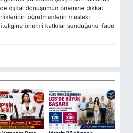
imde dijital dönüşümün önemine dikkat
irliklerinin öğretmenlerin mesleki
niteliğine önemli katkılar sunduğunu ifade