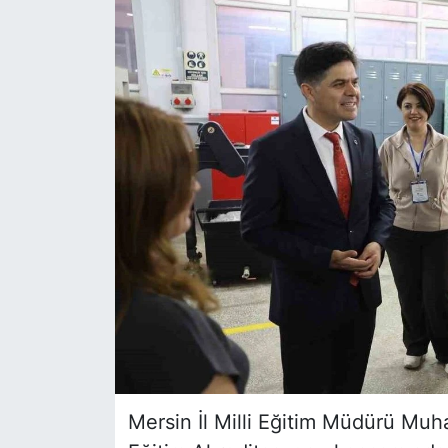
Siyaset
YEREL HABER
Haberde insan
Tanıtım
Mersin İl Milli Eğitim Müdürü M