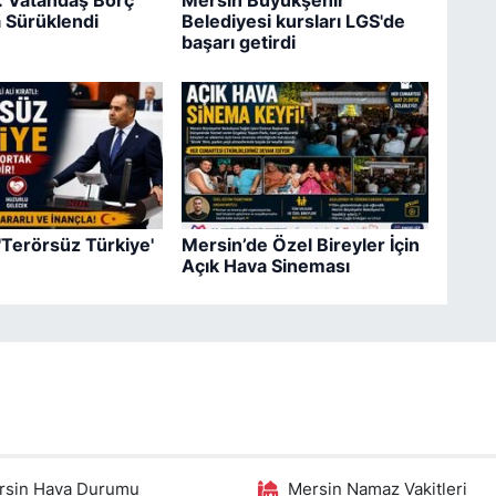
ş: Vatandaş Borç
Mersin Büyükşehir
 Sürüklendi
Belediyesi kursları LGS'de
başarı getirdi
 'Terörsüz Türkiye'
Mersin’de Özel Bireyler İçin
Açık Hava Sineması
rsin Hava Durumu
Mersin Namaz Vakitleri