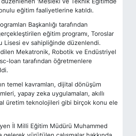
 düzenlenen 'Mesleki ve Teknik Eğitimde
nulu eğitim faaliyetlerine katıldı.
rogramları Başkanlığı tarafından
rçekleştirilen eğitim programı, Toroslar
 Lisesi ev sahipliğinde düzenlendi.
dilen Mekatronik, Robotik ve Endüstriyel
c-Ioan tarafından öğretmenlere
di.
n temel kavramları, dijital dönüşüm
leri, yapay zeka uygulamaları, akıllı
tal üretim teknolojileri gibi birçok konu ele
eleyen İl Milli Eğitim Müdürü Muhammed
a gelerek yürütülen çalışmalar hakkında