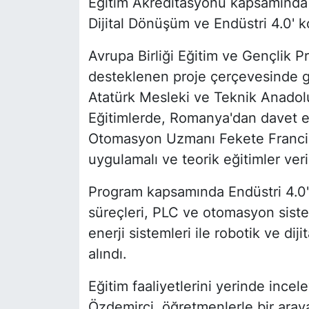
Eğitim Akreditasyonu kapsamında
Dijital Dönüşüm ve Endüstri 4.0' ko
Avrupa Birliği Eğitim ve Gençlik P
desteklenen proje çerçevesinde ge
Atatürk Mesleki ve Teknik Anadolu
Eğitimlerde, Romanya'dan davet e
Otomasyon Uzmanı Fekete Francis
uygulamalı ve teorik eğitimler veril
Program kapsamında Endüstri 4.0'ı
süreçleri, PLC ve otomasyon sistem
enerji sistemleri ile robotik ve diji
alındı.
Eğitim faaliyetlerini yerinde inc
Özdemirci, öğretmenlerle bir aray