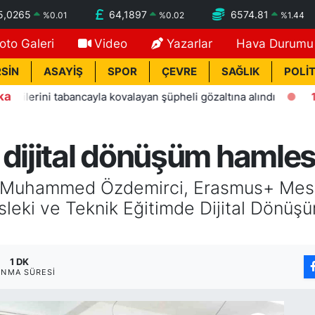
5,0265
64,1897
6574.81
%
0.01
%
0.02
%
1.44
oto Galeri
Video
Yazarlar
Hava Durumu
SİN
ASAYİŞ
SPOR
ÇEVRE
SAĞLIK
POLİT
ka
ni tabancayla kovalayan şüpheli gözaltına alındı
13:11
Ala
 dijital dönüşüm hamles
rü Muhammed Özdemirci, Erasmus+ Mesl
eki ve Teknik Eğitimde Dijital Dönüşüm
1 DK
NMA SÜRESI