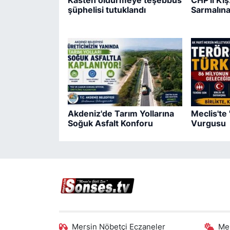
Kasten öldürmeye teşebbüs
CHP'li Kı
şüphelisi tutuklandı
Sarmalına
Akdeniz'de Tarım Yollarına
Meclis'te
Soğuk Asfalt Konforu
Vurgusu
Mersin Nöbetçi Eczaneler
Me