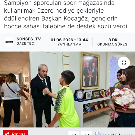
Şampiyon sporcuları spor mağazasında
kullanılmak üzere hediye çekleriyle
Siyaset
ödüllendiren Başkan Kocagöz, gençlerin
bocce sahası talebine de destek sözü verdi.
YEREL HABER
SONSES .TV
01.06.2026 - 13:44
3 DK
Haberde insan
GAZETECI
YAYINLANMA
OKUNMA SÜRESI
Tanıtım
Paylaş
-
+