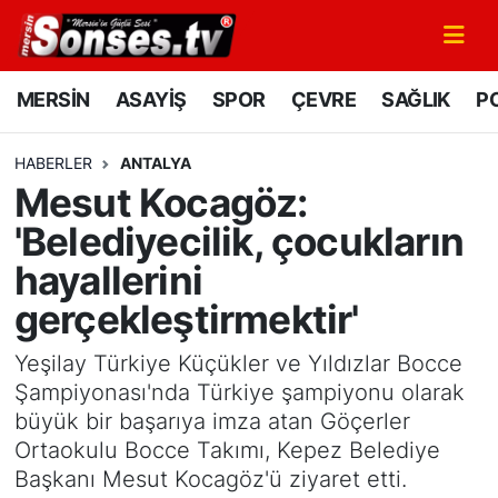
MERSİN
Mersin Nöbetçi Eczaneler
MERSİN
ASAYİŞ
SPOR
ÇEVRE
SAĞLIK
PO
ASAYİŞ
Mersin Hava Durumu
HABERLER
ANTALYA
Mesut Kocagöz:
SPOR
Mersin Namaz Vakitleri
'Belediyecilik, çocukların
GÜNÜN MANŞETİ
Mersin Trafik Yoğunluk Haritası
hayallerini
gerçekleştirmektir'
DÜNYA
Süper Lig Puan Durumu ve Fikstür
Yeşilay Türkiye Küçükler ve Yıldızlar Bocce
KÜLTÜR - SANAT
Tüm Manşetler
Şampiyonası'nda Türkiye şampiyonu olarak
büyük bir başarıya imza atan Göçerler
MAGAZİN
Son Dakika Haberleri
Ortaokulu Bocce Takımı, Kepez Belediye
Başkanı Mesut Kocagöz'ü ziyaret etti.
SAĞLIK
Haber Arşivi