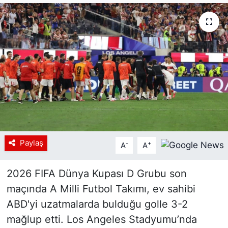
Siyaset
YEREL HABER
Haberde insan
Tanıtım
Paylaş
-
+
A
A
2026 FIFA Dünya Kupası D Grubu son
maçında A Milli Futbol Takımı, ev sahibi
ABD'yi uzatmalarda bulduğu golle 3-2
mağlup etti. Los Angeles Stadyumu’nda