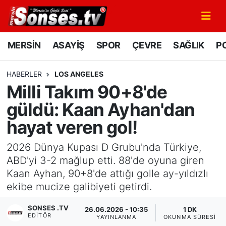
MERSİN
Mersin Nöbetçi Eczaneler
MERSİN
ASAYİŞ
SPOR
ÇEVRE
SAĞLIK
PO
ASAYİŞ
Mersin Hava Durumu
HABERLER
LOS ANGELES
Milli Takım 90+8'de
SPOR
Mersin Namaz Vakitleri
güldü: Kaan Ayhan'dan
GÜNÜN MANŞETİ
Mersin Trafik Yoğunluk Haritası
hayat veren gol!
DÜNYA
Süper Lig Puan Durumu ve Fikstür
2026 Dünya Kupası D Grubu'nda Türkiye,
ABD'yi 3-2 mağlup etti. 88'de oyuna giren
KÜLTÜR - SANAT
Tüm Manşetler
Kaan Ayhan, 90+8'de attığı golle ay-yıldızlı
ekibe mucize galibiyeti getirdi.
MAGAZİN
Son Dakika Haberleri
SONSES .TV
26.06.2026 - 10:35
1 DK
EDITÖR
SAĞLIK
Haber Arşivi
YAYINLANMA
OKUNMA SÜRESI