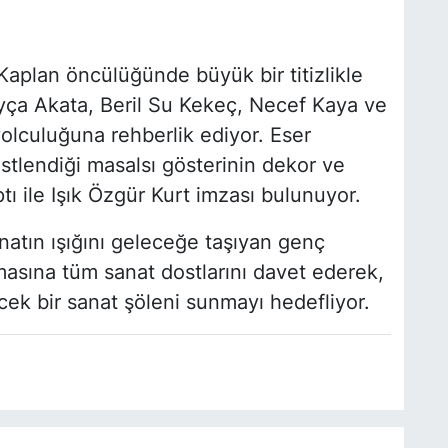
aplan öncülüğünde büyük bir titizlikle
yça Akata, Beril Su Kekeç, Necef Kaya ve
olculuğuna rehberlik ediyor. Eser
tlendiği masalsı gösterinin dekor ve
ı ile Işık Özgür Kurt imzası bulunuyor.
natın ışığını geleceğe taşıyan genç
asına tüm sanat dostlarını davet ederek,
ecek bir sanat şöleni sunmayı hedefliyor.