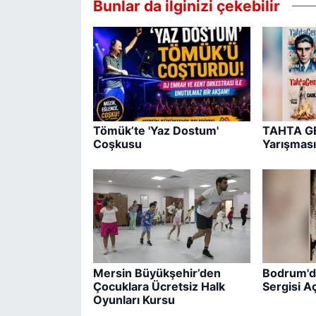
Bunlar da ilginizi çekebilir
Tömük’te 'Yaz Dostum'
TAHTA GE
Coşkusu
Yarışması
Mersin Büyükşehir’den
Bodrum'd
Çocuklara Ücretsiz Halk
Sergisi Aç
Oyunları Kursu