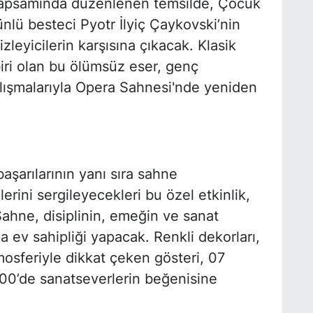
ri kapsamında düzenlenen temsilde, Çocuk
nlü besteci Pyotr İlyiç Çaykovski’nin
leyicilerin karşısına çıkacak. Klasik
iri olan bu ölümsüz eser, genç
çalışmalarıyla Opera Sahnesi'nde yeniden
başarılarının yanı sıra sahne
lerini sergileyecekleri bu özel etkinlik,
ahne, disiplinin, emeğin ve sanat
a ev sahipliği yapacak. Renkli dekorları,
mosferiyle dikkat çeken gösteri, 07
00’de sanatseverlerin beğenisine