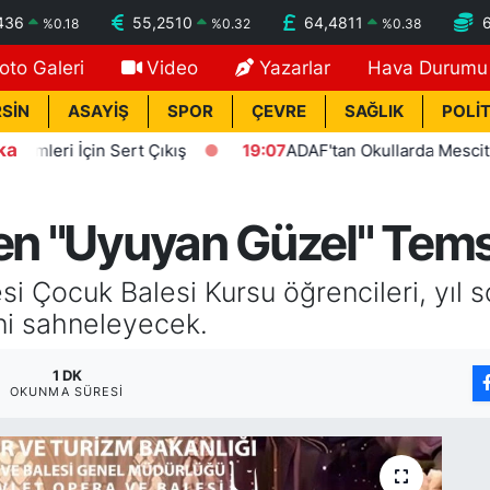
436
55,2510
64,4811
%
0.18
%
0.32
%
0.38
oto Galeri
Video
Yazarlar
Hava Durumu
SİN
ASAYİŞ
SPOR
ÇEVRE
SAĞLIK
POLİT
ka
 İçin Sert Çıkış
19:07
ADAF'tan Okullarda Mescit Uygulam
en "Uyuyan Güzel" Temsi
i Çocuk Balesi Kursu öğrencileri, yıl s
ni sahneleyecek.
1 DK
OKUNMA SÜRESI