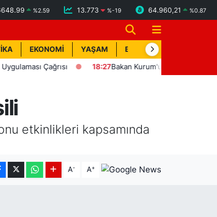
6648.99
13.773
64.960,21
%
2.59
%
-19
%
0.87
İKA
EKONOMİ
YAŞAM
BİK İLAN
TEKNOLOJİ
ası Çağrısı
18:27
Bakan Kurum'un katılımıyla Hatay'da 8 b
li
onu etkinlikleri kapsamında
-
+
A
A