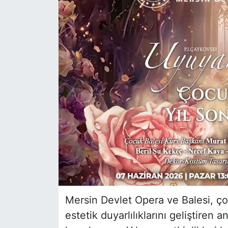
Siyaset
YEREL HABER
Haberde insan
Tanıtım
Mersin Devlet Opera ve Balesi, ç
estetik duyarlılıklarını geliştiren 